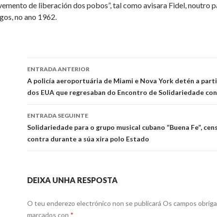
emento de liberación dos pobos”, tal como avisara Fidel, noutro p
gos, no ano 1962.
Ir
ENTRADA ANTERIOR
a
A policía aeroportuária de Miami e Nova York detén a part
dos EUA que regresaban do Encontro de Solidariedade co
entrada
ENTRADA SEGUINTE
Solidariedade para o grupo musical cubano “Buena Fe”, cen
contra durante a súa xira polo Estado
DEIXA UNHA RESPOSTA
O teu enderezo electrónico non se publicará
Os campos obriga
marcados con
*