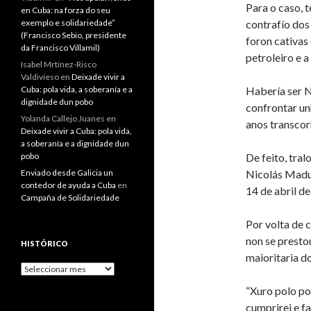
Para o caso, 
en Cuba: na forza do seu
exemplo e solidariedade”
contrafío dos
(Francisco Sebio, presidente
foron cativas
da Francisco Villamil)
petroleiro e 
Isabel Mrtínez-Risco
Valdivieso
en
Deixade vivir a
Cuba: pola vida, a soberanía e a
Habería ser N
dignidade dun pobo
confrontar un
Yolanda Callejo Juanes
en
anos transcor
Deixade vivir a Cuba: pola vida,
a soberanía e a dignidade dun
pobo
De feito, tra
Enviado desde Galicia un
Nicolás Madur
contedor de ayuda a Cuba
en
14 de abril d
Campaña de Solidariedade
Por volta de 
non se presto
HISTÓRICO
maioritaria d
Histórico
“Xuro polo p
cumprirei e f