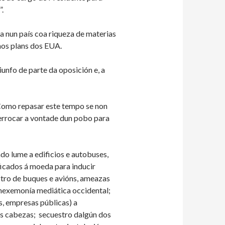
”.
ta nun país coa riqueza de materias
 nos plans dos EUA.
iunfo de parte da oposición e, a
 Como repasar este tempo se non
derrocar a vontade dun pobo para
do lume a edificios e autobuses,
ficados á moeda para inducir
estro de buques e avións, ameazas
a hexemonía mediática occidental;
s, empresas públicas) a
as cabezas; secuestro dalgún dos