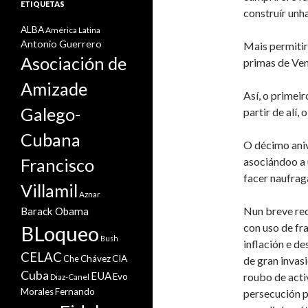
ETIQUETAS
construír unha
ALBA
América Latina
Antonio Guerrero
Mais permitir
Asociación de
primas de Vene
Amizade
Así, o primeir
Galego-
partir de alí,
Cubana
O décimo aniv
Francisco
asociándoo a 
facer naufrag
Villamil
Aznar
Nun breve rec
Barack Obama
con uso de fr
BLoqueo
Bush
inflación e d
CELAC
Che
Chávez
CIA
de gran invas
Cuba
EUA
roubo de acti
Evo
Diaz-Canel
Morales
Fernando
persecución p