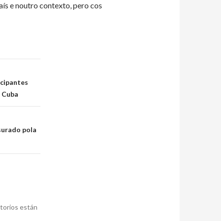
aís e noutro contexto, pero cos
icipantes
n Cuba
surado pola
torios están