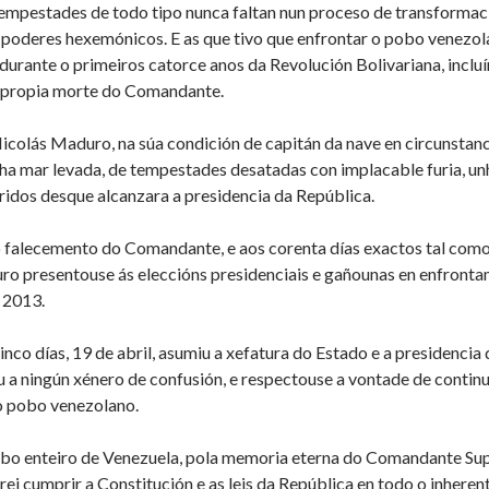
tempestades de todo tipo nunca faltan nun proceso de transformac
 poderes hexemónicos. E as que tivo que enfrontar o pobo venezol
 durante o primeiros catorce anos da Revolución Bolivariana, inclu
a propia morte do Comandante.
icolás Maduro, na súa condición de capitán da nave en circunstanci
ha mar levada, de tempestades desatadas con implacable furia, unh
ridos desque alcanzara a presidencia da República.
lo falecemento do Comandante, e aos corenta días exactos tal como
o presentouse ás eleccións presidenciais e gañounas en enfronta
e 2013.
cinco días, 19 de abril, asumiu a xefatura do Estado e a presidenci
u a ningún xénero de confusión, e respectouse a vontade de contin
o pobo venezolano.
obo enteiro de Venezuela, pola memoria eterna do Comandante S
arei cumprir a Constitución e as leis da República en todo o inhere