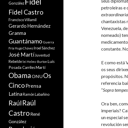
Fidel
seus diplomát
González
petroleiras e
Fidel Castro
extraordinari
Francisco Villamil
chantaxistas 
Gerardo Hernández
Venezuela, de
Granma
nomeado) tent
Guantánamo
medicamentos 
Guerra
Iroel Sánchez
Fría
constante. Non
Hugo Chávez
José Martí
Juventud
Rebelde
Luis
lei Helms-Burton
E como está V
Martí
Posada Carriles
os seus dirixe
Obama
Os
ONU
propósitos. N
referencia ba
Cinco
Prensa
“
Sopra tempest
Latina
Ramón Labañino
Raúl
Raúl
Ora ben, como
imperiais? Ca
Castro
René
un especial se
González
revolución se