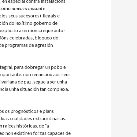
 en especial contra instalacións
a como
ameaza inusual e
os seus sucesores) ilegais e
ción do lexítimo goberno de
explícito a un monicreque auto-
ións celebradas, bloqueo de
de programas de agresión
ntegral, para dobregar un pobo e
 importante: non renunciou aos seus
variana de paz, segue a ser unha
ncia unha situación tan complexa.
os os prognósticos e plans
dúas cualidades extraordinarias:
 raíces históricas, de “a
eo non existiren forzas capaces de