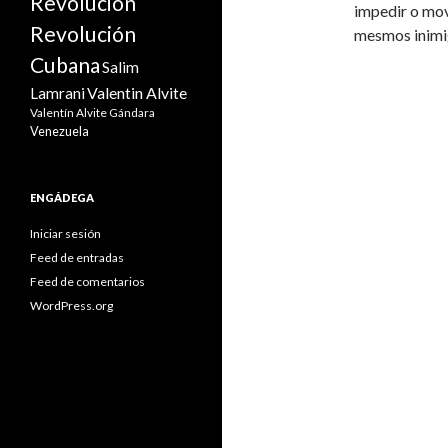
Revolución
impedir o mov
Revolución
mesmos inimi
Cubana
Salim
Valentin Alvite
Lamrani
Valentín Alvite Gándara
Venezuela
ENGÁDEGA
Iniciar sesión
Feed de entradas
Feed de comentarios
WordPress.org