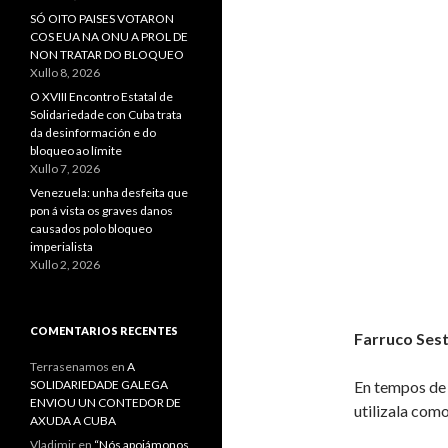
SÓ OITO PAISES VOTARON
COS EUA NA ONU A PROL DE
NON TRATAR DO BLOQUEO
Xullo 8, 2026
O XVIII Encontro Estatal de
Solidariedade con Cuba trata
da desinformación e do
bloqueo ao límite
Xullo 7, 2026
Venezuela: unha desfeita que
pon á vista os graves danos
causados polo bloqueo
imperialista
Xullo 2, 2026
COMENTARIOS RECENTES
Farruco Ses
Terrasenamos
en
A
SOLIDARIEDADE GALEGA
En tempos de 
ENVIOU UN CONTEDOR DE
utilizala com
AXUDA A CUBA
Vladimir
en
“Nós apoiámonos