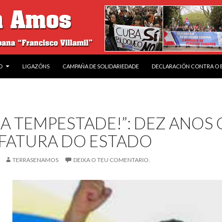
O
LIGAZÓNS
CAMPAÑA DE SOLIDARIEDADE
DECLARACIÓN CONTRA O
RA TEMPESTADE!”: DEZ ANO
EFATURA DO ESTADO
TERRASENAMOS
DEIXA O TEU COMENTARIO.