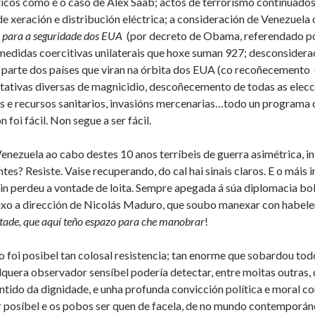
icos como é o caso de Alex Saab; actos de terrorismo continuados,
 de xeración e distribución eléctrica; a consideración de Venezuel
a para a seguridade dos EUA
(por decreto de Obama, referendado pol
medidas coercitivas unilaterais que hoxe suman 927; desconsidera
 parte dos países que viran na órbita dos EUA (co recoñecemento 
ativas diversas de magnicidio, descoñecemento de todas as elecc
e recursos sanitarios, invasións mercenarias…todo un programa 
 foi fácil. Non segue a ser fácil.
enezuela ao cabo destes 10 anos terríbeis de guerra asimétrica, i
ntes? Resiste. Vaise recuperando, do cal hai sinais claros. E o máis
in perdeu a vontade de loita. Sempre apegada á súa diplomacia boli
ixo a dirección de Nicolás Maduro, que soubo manexar con habele
ade, que aquí teño espazo para che manobrar
!
 foi posibel tan colosal resistencia; tan enorme que sobardou tod
lquera observador sensíbel podería detectar, entre moitas outras, 
ntido da dignidade, e unha profunda convicción política e moral con
r posíbel e os pobos ser quen de facela, de no mundo contemporán