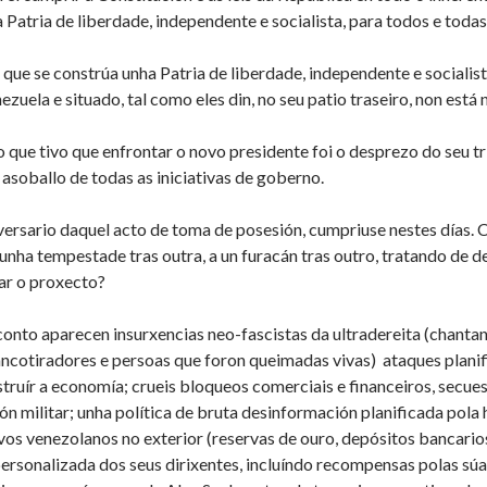
 Patria de liberdade, independente e socialista, para todos e todas
 que se constrúa unha Patria de liberdade, independente e socialis
zuela e situado, tal como eles din, no seu patio traseiro, non está
o que tivo que enfrontar o novo presidente foi o desprezo do seu tr
 o asoballo de todas as iniciativas de goberno.
ersario daquel acto de toma de posesión, cumpriuse nestes días.
unha tempestade tras outra, a un furacán tras outro, tratando de 
ar o proxecto?
onto aparecen insurxencias neo-fascistas da ultradereita (chantan
ancotiradores e persoas que foron queimadas vivas) ataques plani
estruír a economía; crueis bloqueos comerciais e financeiros, secu
ión militar; unha política de bruta desinformación planificada pol
vos venezolanos no exterior (reservas de ouro, depósitos bancario
ersonalizada dos seus dirixentes, incluíndo recompensas polas sú