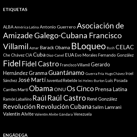
ETIQUETAS
Asociación de
Antonio Guerrero
ALBA
América Latina
Amizade Galego-Cubana Francisco
BLoqueo
Villamil
CELAC
Barack Obama
Aznar
Bush
Cuba
EUA
Che
Chávez
CIA
Evo Morales
Fernando González
Diaz-Canel
Fidel
Fidel Castro
Gerardo
Francisco Villamil
Guantánamo
Granma
Hernández
Iroel
Guerra Fría
Hugo Chávez
José Martí
Sánchez
Juventud Rebelde
Luis Posada
lei Helms-Burton
Obama
Os Cinco
Prensa Latina
ONU
Martí
Carriles
Raúl Castro
Raúl
René González
Ramón Labañino
Revolución
Revolución Cubana
Salim Lamrani
Valentin Alvite
Venezuela
Valentín Alvite Gándara
ENGÁDEGA