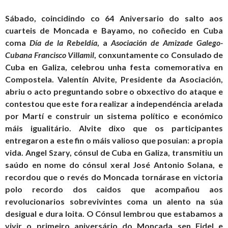
Sábado, coincidindo co 64 Aniversario do salto aos
cuarteis de Moncada e Bayamo, no coñecido en Cuba
coma
Día de la Rebeldía
, a
Asociación de Amizade Galego-
Cubana Francisco Villamil
, conxuntamente co Consulado de
Cuba en Galiza, celebrou unha festa comemorativa en
Compostela. Valentín Alvite, Presidente da Asociación,
abriu o acto preguntando sobre o obxectivo do ataque e
contestou que este fora realizar a independéncia arelada
por Martí e construir un sistema político e económico
máis igualitário. Alvite dixo que os participantes
entregaron a este fin o máis valioso que posuian: a propia
vida. Angel Szary, cónsul de Cuba en Galiza, transmitiu un
saúdo en nome do cónsul xeral José Antonio Solana, e
recordou que o revés do Moncada tornárase en victoria
polo recordo dos caidos que acompañou aos
revolucionarios sobrevivintes coma un alento na súa
desigual e dura loita. O Cónsul lembrou que estabamos a
vivir o primeiro aniversário do Moncada sen Fidel e