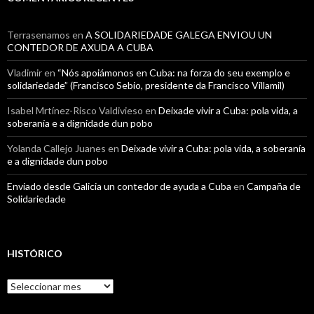
Terrasenamos
en
A SOLIDARIEDADE GALEGA ENVIOU UN
CONTEDOR DE AXUDA A CUBA
Vladimir
en
“Nós apoiámonos en Cuba: na forza do seu exemplo e
solidariedade” (Francisco Sebio, presidente da Francisco Villamil)
Isabel Mrtínez-Risco Valdivieso
en
Deixade vivir a Cuba: pola vida, a
soberanía e a dignidade dun pobo
Yolanda Callejo Juanes
en
Deixade vivir a Cuba: pola vida, a soberanía
e a dignidade dun pobo
Enviado desde Galicia un contedor de ayuda a Cuba
en
Campaña de
Solidariedade
HISTÓRICO
Histórico