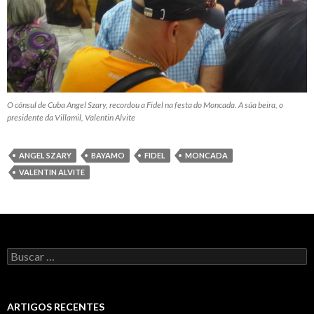
O cónsul de Cuba Angel Szary, recordou a Fidel na festa do Moncada. A súa beira, o
presidente da Villamil, Valentin Alvite
ANGEL SZARY
BAYAMO
FIDEL
MONCADA
VALENTIN ALVITE
Buscar:
ARTIGOS RECENTES