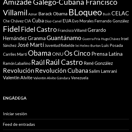
Amizade Galego-Cubana Francisco
BLoqueo
Villamil
CELAC
Barack Obama
Aznar
Bush
Cuba
EUA
Che
Chávez
CIA
Evo Morales
Fernando González
Diaz-Canel
Fidel
Fidel Castro
Gerardo
Francisco Villamil
Guantánamo
Granma
Hernández
Iroel
Guerra Fría
Hugo Chávez
José Martí
Sánchez
Juventud Rebelde
Luis Posada
lei Helms-Burton
Obama
Os Cinco
Prensa Latina
ONU
Martí
Carriles
Raúl Castro
Raúl
René González
Ramón Labañino
Revolución
Revolución Cubana
Salim Lamrani
Valentin Alvite
Venezuela
Valentín Alvite Gándara
ENGÁDEGA
Iniciar sesión
Feed de entradas