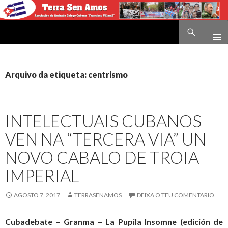
Buscar
Terra sen amos
IR
O
CONTIDO
Arquivo da etiqueta: centrismo
INTELECTUAIS CUBANOS
VEN NA “TERCERA VIA” UN
NOVO CABALO DE TROIA
IMPERIAL
AGOSTO 7, 2017
TERRASENAMOS
DEIXA O TEU COMENTARIO.
Cubadebate – Granma – La Pupila Insomne (edición de