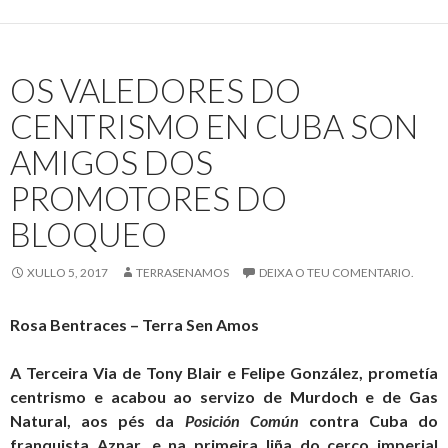
Via”
un
novo
OS VALEDORES DO
Cabalo
de
CENTRISMO EN CUBA SON
Troia
AMIGOS DOS
imperial
PROMOTORES DO
BLOQUEO
XULLO 5, 2017
TERRASENAMOS
DEIXA O TEU COMENTARIO.
Rosa Bentraces – Terra Sen Amos
A Terceira Via de Tony Blair e Felipe González, prometía
centrismo e acabou ao servizo de Murdoch e de Gas
Natural, aos pés da
Posición Común
contra Cuba do
franquista Aznar, e na primeira liña do cerco imperial