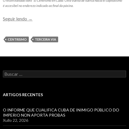
O recen editado libro “El Centrismo en Cuba: Otra vuelta de tuerca hacia el capitalismo”
é accesibel no enderezo indicado ao final da páxina.
Os
Seguir lendo
→
valedores
do
centrismo
CENTRISMO
TERCEIRA VIA
en
Cuba
son
amigos
Buscar:
dos
promotores
do
Bloqueo
ARTIGOS RECENTES
O INFORME QUE CUALIFICA CUBA DE INIMIGO PÚBLICO DO
IMPERIO NON APORTA PROBAS
Xullo 22, 2026