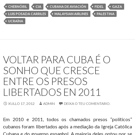
Ucraína
CHERNÓBIL
CIA
CUBANA DE AVIACIÓN
FIDEL
GAZA
e
LUIS POSADA CARRILES
MALAYSIAN AIRLINES
PALESTINA
con
UCRAÍNA
Palestina
VOLTAR PARA CUBA É O
SONHO QUE CRESCE
ENTRE OS PRESOS
LIBERTADOS EN 2011
XULLO 17, 2012
ADMIN
DEIXA O TEU COMENTARIO.
Em 2010 e 2011, todos os chamados presos “políticos”
cubanos foram libertados após a mediação da Igreja Católica
Cubana e do governo espanhol. A maioria deles optou por se