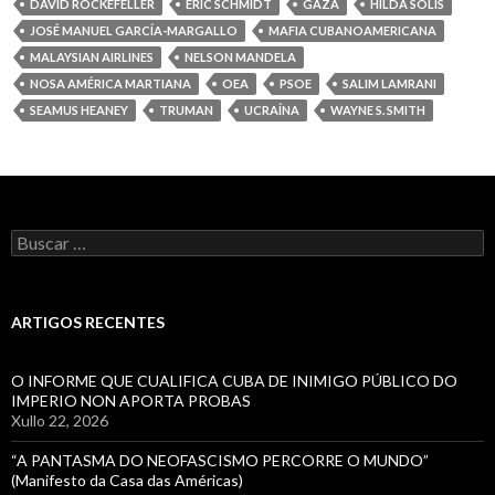
sonho
DAVID ROCKEFELLER
ERIC SCHMIDT
GAZA
HILDA SOLÍS
que
JOSÉ MANUEL GARCÍA-MARGALLO
MAFIA CUBANOAMERICANA
cresce
MALAYSIAN AIRLINES
NELSON MANDELA
entre
NOSA AMÉRICA MARTIANA
OEA
PSOE
SALIM LAMRANI
os
SEAMUS HEANEY
TRUMAN
UCRAÍNA
WAYNE S. SMITH
presos
libertados
en
2011
Buscar:
ARTIGOS RECENTES
O INFORME QUE CUALIFICA CUBA DE INIMIGO PÚBLICO DO
IMPERIO NON APORTA PROBAS
Xullo 22, 2026
“A PANTASMA DO NEOFASCISMO PERCORRE O MUNDO”
(Manifesto da Casa das Américas)