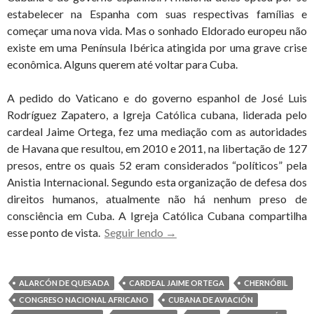
estabelecer na Espanha com suas respectivas famílias e
começar uma nova vida. Mas o sonhado Eldorado europeu não
existe em uma Península Ibérica atingida por uma grave crise
econômica. Alguns querem até voltar para Cuba.
A pedido do Vaticano e do governo espanhol de José Luis
Rodríguez Zapatero, a Igreja Católica cubana, liderada pelo
cardeal Jaime Ortega, fez uma mediação com as autoridades
de Havana que resultou, em 2010 e 2011, na libertação de 127
presos, entre os quais 52 eram considerados “políticos” pela
Anistia Internacional. Segundo esta organização de defesa dos
direitos humanos, atualmente não há nenhum preso de
consciência em Cuba. A Igreja Católica Cubana compartilha
Voltar
esse ponto de vista.
Seguir lendo
→
para
Cuba
é
ALARCÓN DE QUESADA
CARDEAL JAIME ORTEGA
CHERNÓBIL
o
CONGRESO NACIONAL AFRICANO
CUBANA DE AVIACIÓN