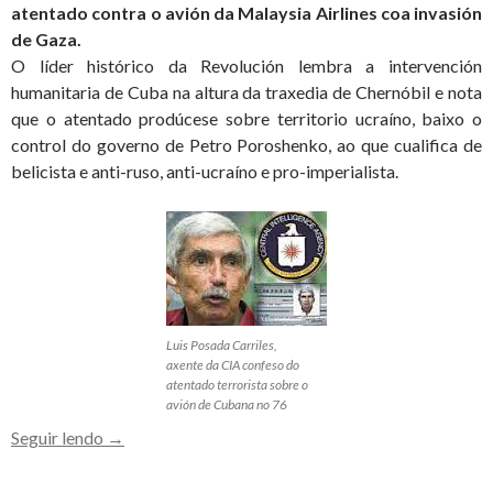
atentado contra o avión da Malaysia Airlines coa invasión
de Gaza.
O líder histórico da Revolución lembra a intervención
humanitaria de Cuba na altura da traxedia de Chernóbil e nota
que o atentado prodúcese sobre territorio ucraíno, baixo o
control do governo de Petro Poroshenko, ao que cualifica de
belicista e anti-ruso, anti-ucraíno e pro-imperialista.
Luis Posada Carriles,
axente da CIA confeso do
atentado terrorista sobre o
avión de Cubana no 76
Fidel,
Seguir lendo
→
solidario
con