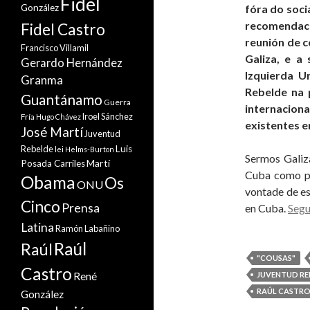
Fidel
González
fóra do soci
recomendació
Fidel Castro
reunión de c
Francisco Villamil
Galiza, e a
Gerardo Hernández
Izquierda U
Granma
Rebelde na 
Guantánamo
Guerra
internacion
Iroel Sánchez
Fría
Hugo Chávez
existentes e
José Martí
Juventud
Rebelde
Luis
lei Helms-Burton
Sermos Galiza
Martí
Posada Carriles
Cuba como pre
Obama
Os
ONU
vontade de es
Cinco
Prensa
en Cuba.
Segu
Latina
Ramón Labañino
Raúl
Raúl
"COUSAS"
Castro
René
JUVENTUD RE
RAÚL CASTR
González