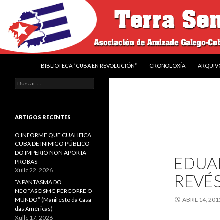
IR O CONTIDO
Buscar
Terra sen amos
BIBLIOTECA “CUBA EN REVOLUCIÓN”
CRONOLOXÍA
ARQUIV
Asociación de Amizade Galego-
Buscar:
Cubana “Francisco Villamil"
ARTIGOS RECENTES
O INFORME QUE CUALIFICA
CUBA DE INIMIGO PÚBLICO
DO IMPERIO NON APORTA
EDUA
PROBAS
Xullo 22, 2026
REVÉS
“A PANTASMA DO
NEOFASCISMO PERCORRE O
MUNDO” (Manifesto da Casa
ABRIL 14, 201
das Américas)
Xullo 17, 2026