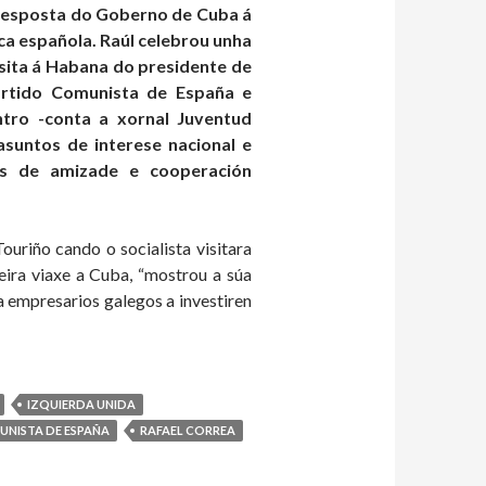
a resposta do Goberno de Cuba á
a española. Raúl celebrou unha
sita á Habana do presidente de
artido Comunista de España e
ntro -conta a xornal Juventud
suntos de interese nacional e
óns de amizade e cooperación
ouriño cando o socialista visitara
eira viaxe a Cuba, “mostrou a súa
a empresarios galegos a investiren
IZQUIERDA UNIDA
NISTA DE ESPAÑA
RAFAEL CORREA