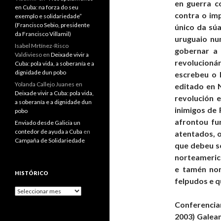
en guerra c
en Cuba: na forza do seu
contra o imp
exemplo e solidariedade”
(Francisco Sebio, presidente
único da sú
da Francisco Villamil)
uruguaio nu
Isabel Mrtínez-Risco
gobernar a 
Valdivieso
en
Deixade vivir a
revolucionár
Cuba: pola vida, a soberanía e a
dignidade dun pobo
escrebeu o l
Yolanda Callejo Juanes
en
editado en 
Deixade vivir a Cuba: pola vida,
revolución 
a soberanía e a dignidade dun
inimigos de 
pobo
afrontou fu
Enviado desde Galicia un
contedor de ayuda a Cuba
en
atentados, o
Campaña de Solidariedade
que debeu se
norteamerica
e tamén non
HISTÓRICO
felpudos e q
Histórico
Conferencia
2003) Galean