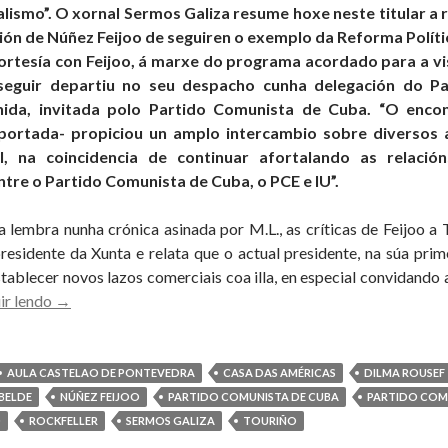
alismo”. O xornal Sermos Galiza resume hoxe neste titular 
n de Núñez Feijoo de seguiren o exemplo da Reforma Polític
ortesía con Feijoo, á marxe do programa acordado para a vi
 seguir departiu no seu despacho cunha delegación do P
nida, invitada polo Partido Comunista de Cuba. “O enco
portada- propiciou un amplo intercambio sobre diversos a
al, na coincidencia de continuar afortalando as relaci
ntre o Partido Comunista de Cuba, o PCE e IU”.
 lembra nunha crónica asinada por M.L., as críticas de Feijoo a T
sidente da Xunta e relata que o actual presidente, na súa prim
tablecer novos lazos comerciais coa illa, en especial convidando 
CUBA
ir lendo
→
INDICA
A
FEIJOO
AULA CASTELAO DE PONTEVEDRA
CASA DAS AMÉRICAS
DILMA ROUSEF
QUE
BELDE
NÚÑEZ FEIJOO
PARTIDO COMUNISTA DE CUBA
PARTIDO COMU
AS
O
ROCKFELLER
SERMOS GALIZA
TOURIÑO
MUDANZAS