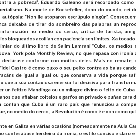
ontra a pobreza”, Eduardo Galeano será recordado como 
erialismo. Na morte de Rockefeller, dono do mundo, rei do
a autópsia: “Non lle atoparon escrúpulo ningún”. Consecue
nca deixaba de tirar do sombreiro das palabras un reproc
información no medio do cerco, crítica de turista, amig
ios bloqueados acollían con paciencia sen límites. Xa tocad
imiar do último libro de Salim Lamrani “Cuba, os medios e
Nova York pola Monthly Review, no que repasa con ironía o
e declárase conforme con moitos deles. Mais no remate,
Fidel Castro é como puxo o seu peito contra as balas cando
racáns de igual a igual ou que conserva a vida porque saf
u que a súa contaxiosa enerxía foi decisiva para transforma
r un feitizo Mandinga ou un milagre divino o feito de Cuba
nos que afiaban coitelos e garfos en privado e puñan cara 
 contan que Cuba é un raro país que renunciou a compe
ue, no medio do cerco, a Revolución é como é e non como qui
nte en Galiza en várias ocasións (nomeadamente na Aula Ca
o confesábase herdeiro da ironía, o estilo conciso e claro