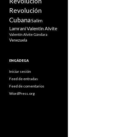
Revolución
Revolución
Cubana
Salim
Valentin Alvite
Lamrani
Valentín Alvite Gándara
Venezuela
ENGÁDEGA
Iniciar sesión
Feed de entradas
Feed de comentarios
WordPress.org