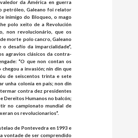
valedor da América en guerra
 petróleo, Galeano foi relator
nte inimigo do Bloqueo, o mago
he polo xeito de a Revolución
o, non revolucionário, que os
o de morte polo cancro, Galeano
 o desafío da imparcialidade”,
s agravios clásicos da contra-
 engade: “O que non contan os
 chegou a invasión; nin din que
óu de seiscentos trinta e sete
r unha colonia en país; non din
 termar contra dez presidentes
de Dereitos Humanos no balcón;
tir no campionato mundial de
xeran os revolucionarios”.
stelao de Pontevedra en 1993 e
 e a vontade de ser comprendido