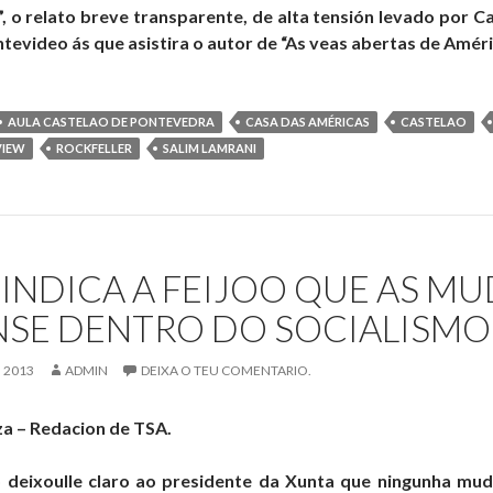
, o relato breve transparente, de alta tensión levado por C
ntevideo ás que asistira o autor de “As veas abertas de Améri
AULA CASTELAO DE PONTEVEDRA
CASA DAS AMÉRICAS
CASTELAO
VIEW
ROCKFELLER
SALIM LAMRANI
INDICA A FEIJOO QUE AS M
NSE DENTRO DO SOCIALISMO
 2013
ADMIN
DEIXA O TEU COMENTARIO.
a – Redacion de TSA.
o deixoulle claro ao presidente da Xunta que ningunha mu