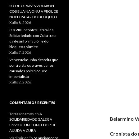
SÓ OITO PAISES VOTARON
COS EUA NA ONU A PROL DE
NON TRATAR DO BLOQUEO
Xullo 8, 2026
O XVIII Encontro Estatal de
Solidariedade con Cuba trata
da desinformación e do
bloqueo ao límite
Xullo 7, 2026
Venezuela: unha desfeita que
pon á vista os graves danos
causados polo bloqueo
imperialista
Xullo 2, 2026
COMENTARIOS RECENTES
Terrasenamos
en
A
Belarmino V
SOLIDARIEDADE GALEGA
ENVIOU UN CONTEDOR DE
AXUDA A CUBA
Cronista do 
Vladimir
en
“Nós apoiámonos