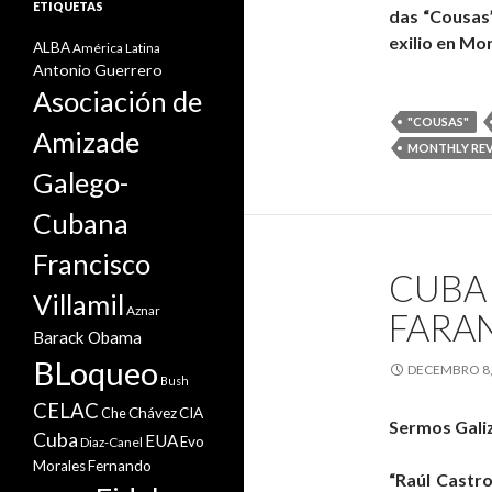
ETIQUETAS
das “Cousas”
exilio en Mo
ALBA
América Latina
Antonio Guerrero
Asociación de
"COUSAS"
Amizade
MONTHLY RE
Galego-
Cubana
Francisco
CUBA 
Villamil
Aznar
FARA
Barack Obama
BLoqueo
DECEMBRO 8,
Bush
CELAC
Che
Chávez
CIA
Sermos Galiz
Cuba
EUA
Evo
Diaz-Canel
Morales
Fernando
“Raúl Castr