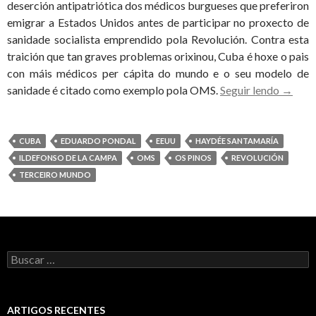
deserción antipatriótica dos médicos burgueses que preferiron
emigrar a Estados Unidos antes de participar no proxecto de
sanidade socialista emprendido pola Revolución. Contra esta
traición que tan graves problemas orixinou, Cuba é hoxe o pais
con máis médicos per cápita do mundo e o seu modelo de
Cuba
sanidade é citado como exemplo pola OMS.
Seguir lendo
→
export
saúde
e
CUBA
EDUARDO PONDAL
EEUU
HAYDÉE SANTAMARÍA
cultura
ILDEFONSO DE LA CAMPA
OMS
OS PINOS
REVOLUCIÓN
cercad
TERCEIRO MUNDO
por
un
imperi
que
Buscar:
repart
guerra
e
miseria
ARTIGOS RECENTES