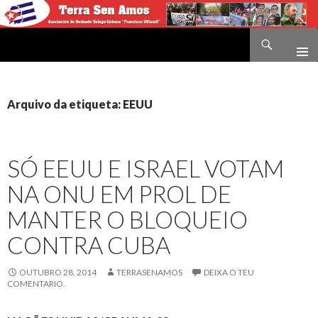
Buscar
Terra sen amos
IR
O
CONTIDO
Arquivo da etiqueta: EEUU
SÓ EEUU E ISRAEL VOTAM
NA ONU EM PROL DE
MANTER O BLOQUEIO
CONTRA CUBA
OUTUBRO 28, 2014
TERRASENAMOS
DEIXA O TEU
COMENTARIO.