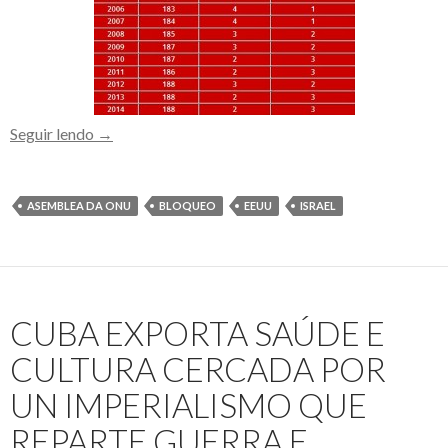
Só
Seguir lendo
→
EEUU
e
Israel
ASEMBLEA DA ONU
BLOQUEO
EEUU
ISRAEL
votam
na
ONU
em
CUBA EXPORTA SAÚDE E
prol
de
CULTURA CERCADA POR
manter
UN IMPERIALISMO QUE
o
bloqueio
REPARTE GUERRA E
contra