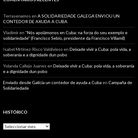
Terrasenamos
en
A SOLIDARIEDADE GALEGA ENVIOU UN
CONTEDOR DE AXUDA A CUBA
Vladimir
en
“Nós apoiámonos en Cuba: na forza do seu exemplo e
solidariedade” (Francisco Sebio, presidente da Francisco Villamil)
Isabel Mrtínez-Risco Valdivieso
en
Deixade vivir a Cuba: pola vida, a
soberanía e a dignidade dun pobo
Yolanda Callejo Juanes
en
Deixade vivir a Cuba: pola vida, a soberanía
e a dignidade dun pobo
Enviado desde Galicia un contedor de ayuda a Cuba
en
Campaña de
Solidariedade
HISTÓRICO
Histórico