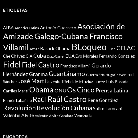
ETIQUETAS
Asociación de
Antonio Guerrero
ALBA
América Latina
Amizade Galego-Cubana Francisco
BLoqueo
Villamil
CELAC
Barack Obama
Aznar
Bush
Cuba
EUA
Che
Chávez
CIA
Evo Morales
Fernando González
Diaz-Canel
Fidel
Fidel Castro
Gerardo
Francisco Villamil
Guantánamo
Granma
Hernández
Iroel
Guerra Fría
Hugo Chávez
José Martí
Sánchez
Juventud Rebelde
Luis Posada
lei Helms-Burton
Obama
Os Cinco
Prensa Latina
ONU
Martí
Carriles
Raúl Castro
Raúl
René González
Ramón Labañino
Revolución
Revolución Cubana
Salim Lamrani
Valentin Alvite
Venezuela
Valentín Alvite Gándara
ENGÁDEGA