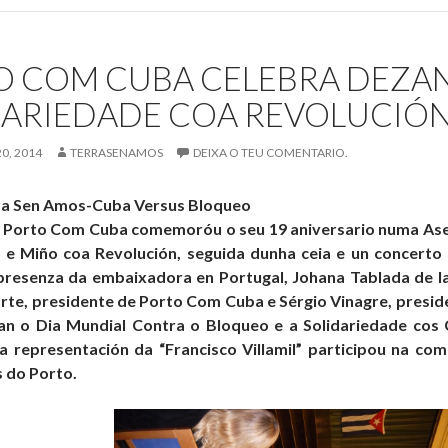
con
Cuba
O COM CUBA CELEBRA DEZA
eclama
in
DARIEDADE COA REVOLUCIÓ
do
Bloqueo
, 2014
TERRASENAMOS
DEIXA O TEU COMENTARIO.
a Sen Amos-Cuba Versus Bloqueo
n Porto Com Cuba comemoróu o seu 19 aniversario numa Ase
 e Miño coa Revolución, seguida dunha ceia e un concerto
resenza da embaixadora en Portugal, Johana Tablada de la 
rte, presidente de Porto Com Cuba e Sérgio Vinagre, presi
an o Dia Mundial Contra o Bloqueo e a Solidariedade cos 
a representación da “Francisco Villamil” participou na c
 do Porto.