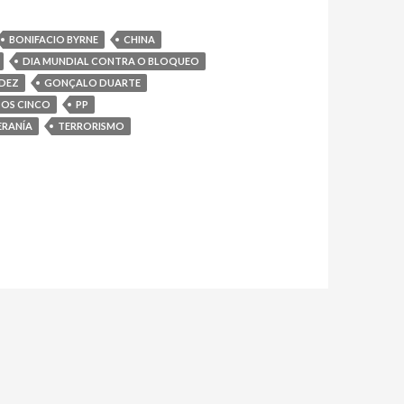
RECLAMAN
EN
BONIFACIO BYRNE
CHINA
PONTEVEDRA
DIA MUNDIAL CONTRA O BLOQUEO
A
DEZ
GONÇALO DUARTE
LIBERDADE
OS CINCO
PP
DOS
ERANÍA
TERRORISMO
CINCO
HEROES
CUBANOS
E
O
CESE
DO
BLOQUEO