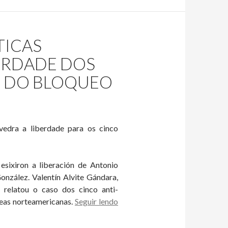
TICAS
ERDADE DOS
E DO BLOQUEO
evedra a liberdade para os cinco
esixiron a liberación de Antonio
nzález. Valentín Alvite Gándara,
 relatou o caso dos cinco anti-
VINTEDÚAS
deas norteamericanas.
Seguir lendo
ORGANIZACIONS
POLÍTICAS