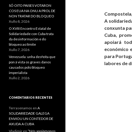
SÓ OITO PAISES VOTARON
COS EUA NA ONU A PROL DE
Compostela,
NON TRATAR DO BLOQUEO
A solidaried
Xullo 8, 2026
conxunta par
O XVIII Encontro Estatal de
Solidariedade con Cuba trata
Cuba, promo
da desinformación e do
apoiará tod
bloqueo ao límite
económico e
Xullo 7, 2026
para Portuga
Venezuela: unha desfeita que
pon á vista os graves danos
labores de d
causados polo bloqueo
imperialista
Xullo 2, 2026
COMENTARIOS RECENTES
Terrasenamos
en
A
SOLIDARIEDADE GALEGA
ENVIOU UN CONTEDOR DE
AXUDA A CUBA
Vladimir
en
“Nós apoiámonos