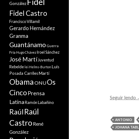
Fidel
González
Fidel Castro
Francisco Villamil
Gerardo Hernández
Granma
Guantánamo
Guerra
Iroel Sánchez
Fría
Hugo Chávez
José Martí
Juventud
Rebelde
Luis
lei Helms-Burton
Martí
Posada Carriles
Obama
Os
ONU
Cinco
Prensa
Seguir lendo
Latina
Ramón Labañino
Raúl
Raúl
ANTONIO
Castro
René
JOHANA TAB
González