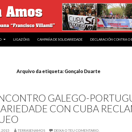
O
LIGAZÓNS
CAMPAÑA DE SOLIDARIEDADE
DECLARACIÓN CONTRA O
Arquivo da etiqueta: Gonçalo Duarte
I ENCONTRO GALEGO-PORTUG
DARIEDADE CON CUBA RECLA
UEO
 2015
TERRASENAMOS
DEIXA O TEU COMENTARIO.