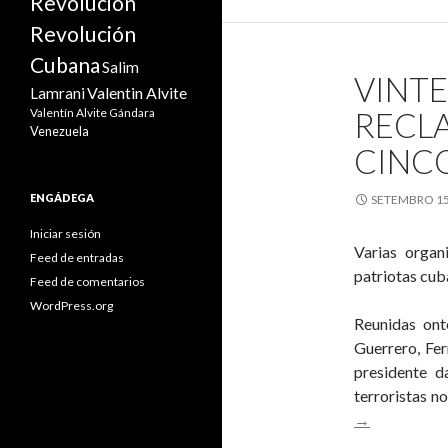
Revolución
Revolución
Cubana
Salim
VINT
Valentin Alvite
Lamrani
Valentín Alvite Gándara
RECL
Venezuela
CINC
ENGÁDEGA
SETEMBRO 15
Iniciar sesión
Varias organ
Feed de entradas
patriotas cub
Feed de comentarios
WordPress.org
Reunidas ont
Guerrero, Fe
presidente d
terroristas n
→