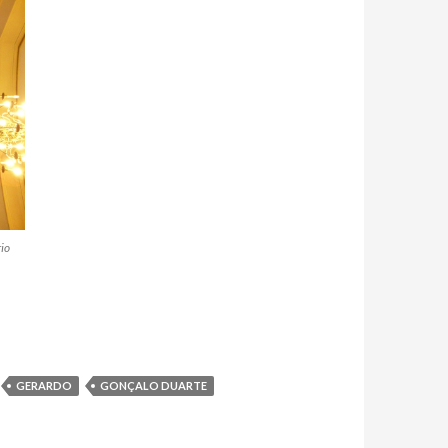
io
GERARDO
GONÇALO DUARTE