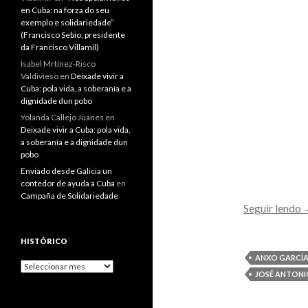
en Cuba: na forza do seu
exemplo e solidariedade”
(Francisco Sebio, presidente
da Francisco Villamil)
Isabel Mrtínez-Risco
Valdivieso
en
Deixade vivir a
Cuba: pola vida, a soberanía e a
dignidade dun pobo
Yolanda Callejo Juanes
en
Deixade vivir a Cuba: pola vida,
a soberanía e a dignidade dun
pobo
Enviado desde Galicia un
contedor de ayuda a Cuba
en
Campaña de Solidariedade
Seguir lendo
I
E
HISTÓRICO
G
ANXO GARCÍA
Histórico
P
JOSÉ ANTONI
S