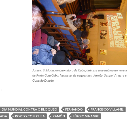
Johana Tablada, embaixadora de Cuba, diríxese a asemblea aniversar
de Porto Com Cuba. Na mesa, de esquerda a dereita, Sergio Vinagre e
Gonçalo Duarte
PORTO
→
COM
CUBA
CELEBRA
DIA MUNDIAL CONTRA O BLOQUEO
FERNANDO
FRANCISCO VILLAMIL
DEZANOVE
LADA
PORTO COM CUBA
RAMÓN
SÉRGIO VINAGRE
ANOS