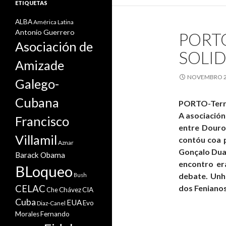
ETIQUETAS
ALBA
América Latina
Antonio Guerrero
PORT
r
Asociación de
f
SOLI
Amizade
NOVEMBRO 20
Galego-
Cubana
PORTO-Terr
A asociació
Francisco
entre Douro
Villamil
contóu coa p
Aznar
Gonçalo Dua
Barack Obama
encontro er
BLoqueo
debate. Unh
Bush
dos Fenianos
CELAC
Che
Chávez
CIA
Cuba
EUA
Evo
Diaz-Canel
Morales
Fernando