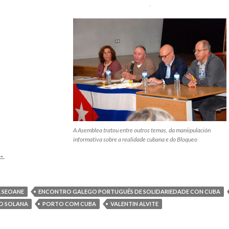
A Asemblea tratou entre outros temas, da maniipulación
informativa sobre a realidade cubana e do Bloqueo
O
→
II
ncontro
alego-
 SEOANE
ENCONTRO GALEGO PORTUGUÉS DE SOLIDARIEDADE CON CUBA
ortugués
O SOLANA
PORTO COM CUBA
VALENTIN ALVITE
de
olidariedade