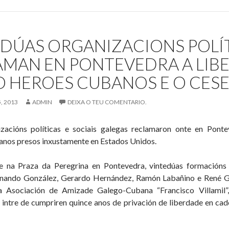
DE
SOLIDARIEDADE
COA
EDÚAS ORGANIZACIONS POLÍ
REVOLUCIÓN
AMAN EN PONTEVEDRA A LIB
O HEROES CUBANOS E O CES
, 2013
ADMIN
DEIXA O TEU COMENTARIO.
izacións políticas e sociais galegas reclamaron onte en Pont
anos presos inxustamente en Estados Unidos.
e na Praza da Peregrina en Pontevedra, vintedúas formacións 
rnando González, Gerardo Hernández, Ramón Labañino e René Go
a Asociación de Amizade Galego-Cubana “Francisco Villamil”,
o intre de cumpriren quince anos de privación de liberdade en ca