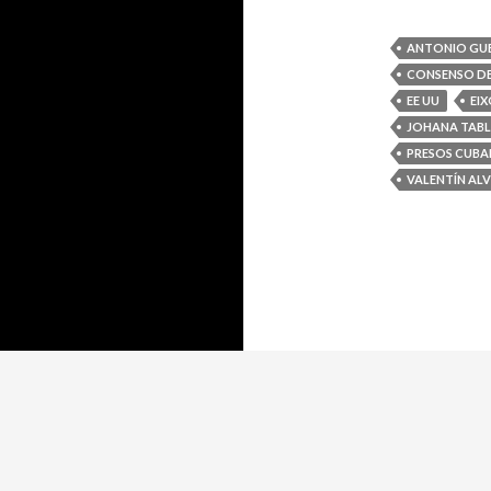
ANTONIO GU
CONSENSO D
EE UU
EI
JOHANA TAB
PRESOS CUB
VALENTÍN AL