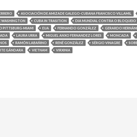
ERRERO
ASOCIACIÓN DE AMIZADE GALEGO-CUBANA FRANCISCO VILLAMIL
E WASHINGTON
CUBA IN TRASITION
DIA MUNDIAL CONTRA O BLOQUEIO
XO PITTSBURG-MIAMI
EUA
FERNANDO GONZÁLEZ
GERARDO HERNÁN
LADA
LAURA URRA
MIGUEL ANXO FERNANDEZ LORES
MONCADA
ANOS
RAMÓN LABAÑINO
RENÉ GONZÁLEZ
SÉRGIO VINAGRE
SOB
VITE GÁNDARA
VIETNAM
VIRXINIA