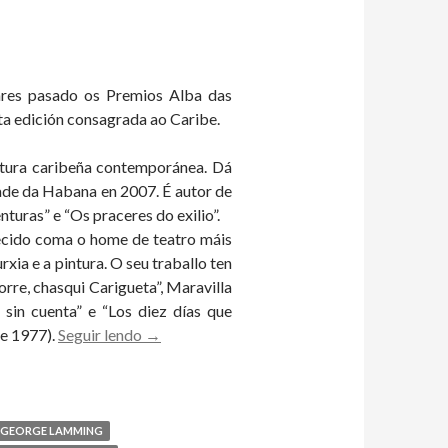
nres pasado os Premios Alba das
sta edición consagrada ao Caribe.
atura caribeña contemporánea. Dá
ade da Habana en 2007. É autor de
turas” e “Os praceres do exilio”.
ñecido coma o home de teatro máis
ia e a pintura. O seu traballo ten
rre, chasqui Carigueta”, Maravilla
 sin cuenta” e “Los diez días que
George
 e 1977).
Seguir lendo
→
Lamming,
de
Barbados,
e
GEORGE LAMMING