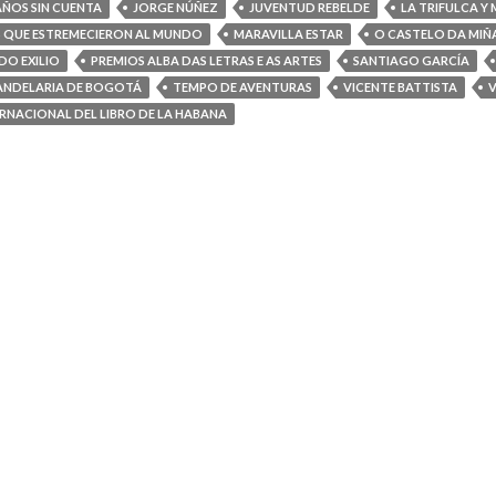
ÑOS SIN CUENTA
JORGE NÚÑEZ
JUVENTUD REBELDE
LA TRIFULCA Y
AS QUE ESTREMECIERON AL MUNDO
MARAVILLA ESTAR
O CASTELO DA MIÑA
DO EXILIO
PREMIOS ALBA DAS LETRAS E AS ARTES
SANTIAGO GARCÍA
ANDELARIA DE BOGOTÁ
TEMPO DE AVENTURAS
VICENTE BATTISTA
V
TERNACIONAL DEL LIBRO DE LA HABANA