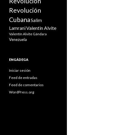
Revolución
Revolución
Cubana
Salim
Valentin Alvite
Lamrani
Valentín Alvite Gándara
Venezuela
ENGÁDEGA
Iniciar sesión
Feed de entradas
Feed de comentarios
WordPress.org