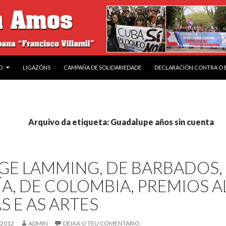
O
LIGAZÓNS
CAMPAÑA DE SOLIDARIEDADE
DECLARACIÓN CONTRA O
Arquivo da etiqueta: Guadalupe años sin cuenta
E LAMMING, DE BARBADOS,
A, DE COLOMBIA, PREMIOS A
S E AS ARTES
 2012
ADMIN
DEIXA O TEU COMENTARIO.