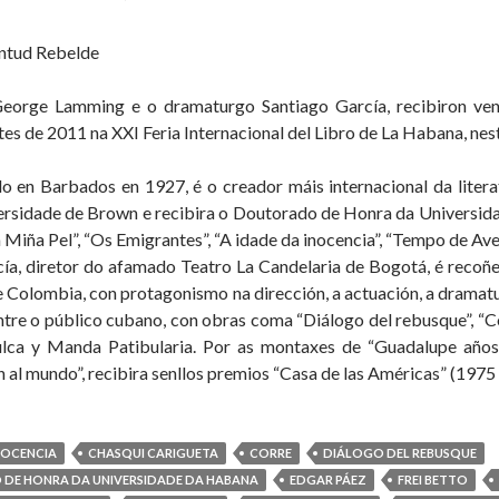
ntud Rebelde
eorge Lamming e o dramaturgo Santiago García, recibiron ve
rtes de 2011 na XXI Feria Internacional del Libro de La Habana, ne
o en Barbados en 1927, é o creador máis internacional da liter
ersidade de Brown e recibira o Doutorado de Honra da Universid
 Miña Pel”, “Os Emigrantes”, “A idade da inocencia”, “Tempo de Aven
cía, diretor do afamado Teatro La Candelaria de Bogotá, é reco
 Colombia, con protagonismo na dirección, a actuación, a dramaturx
ntre o público cubano, con obras coma “Diálogo del rebusque”, “Co
ifulca y Manda Patibularia. Por as montaxes de “Guadalupe años
 al mundo”, recibira senllos premios “Casa de las Américas” (1975
NOCENCIA
CHASQUI CARIGUETA
CORRE
DIÁLOGO DEL REBUSQUE
DE HONRA DA UNIVERSIDADE DA HABANA
EDGAR PÁEZ
FREI BETTO