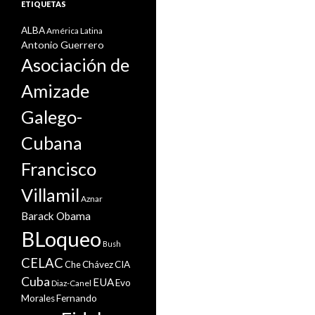
ETIQUETAS
ALBA
América Latina
Antonio Guerrero
Asociación de
Amizade
Galego-
Cubana
Francisco
Villamil
Aznar
Barack Obama
BLoqueo
Bush
CELAC
Che
Chávez
CIA
Cuba
EUA
Evo
Diaz-Canel
Morales
Fernando