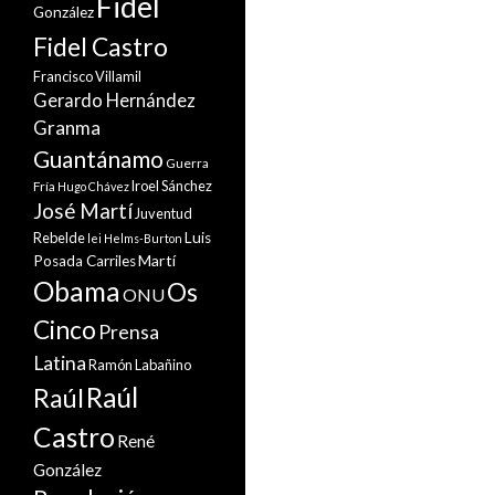
Fidel
González
Fidel Castro
Francisco Villamil
Gerardo Hernández
Granma
Guantánamo
Guerra
Iroel Sánchez
Fría
Hugo Chávez
José Martí
Juventud
Rebelde
Luis
lei Helms-Burton
Martí
Posada Carriles
Obama
Os
ONU
Cinco
Prensa
Latina
Ramón Labañino
Raúl
Raúl
Castro
René
González