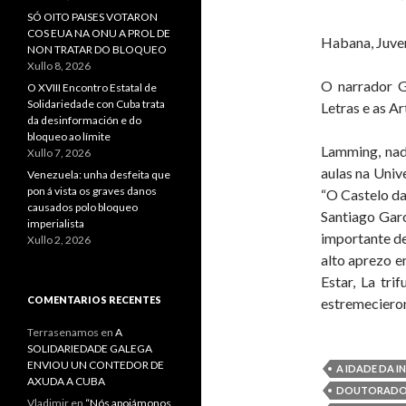
SÓ OITO PAISES VOTARON
COS EUA NA ONU A PROL DE
Habana, Juve
NON TRATAR DO BLOQUEO
Xullo 8, 2026
O narrador G
O XVIII Encontro Estatal de
Solidariedade con Cuba trata
Letras e as A
da desinformación e do
bloqueo ao límite
Lamming, nad
Xullo 7, 2026
aulas na Univ
Venezuela: unha desfeita que
pon á vista os graves danos
“O Castelo da
causados polo bloqueo
Santiago Gar
imperialista
importante de
Xullo 2, 2026
alto aprezo e
Estar, La tr
COMENTARIOS RECENTES
estremecieron
Terrasenamos
en
A
SOLIDARIEDADE GALEGA
ENVIOU UN CONTEDOR DE
A IDADE DA I
AXUDA A CUBA
DOUTORADO 
Vladimir
en
“Nós apoiámonos