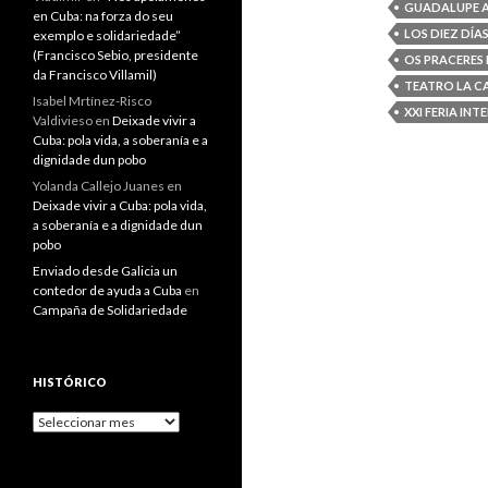
GUADALUPE A
en Cuba: na forza do seu
LOS DIEZ DÍ
exemplo e solidariedade”
(Francisco Sebio, presidente
OS PRACERES 
da Francisco Villamil)
TEATRO LA C
Isabel Mrtínez-Risco
XXI FERIA IN
Valdivieso
en
Deixade vivir a
Cuba: pola vida, a soberanía e a
dignidade dun pobo
Yolanda Callejo Juanes
en
Deixade vivir a Cuba: pola vida,
a soberanía e a dignidade dun
pobo
Enviado desde Galicia un
contedor de ayuda a Cuba
en
Campaña de Solidariedade
HISTÓRICO
Histórico