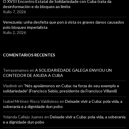
O XVIII Encontro Estatal de Solidariedade con Cuba trata da
desinformación e do bloqueo ao límite
Xullo 7, 2026
Venezuela: unha desfeita que pon á vista os graves danos causados
polo bloqueo imperialista
Xullo 2, 2026
COMENTARIOS RECENTES
Terrasenamos
en
A SOLIDARIEDADE GALEGA ENVIOU UN
CONTEDOR DE AXUDA A CUBA
Vladimir
en
“Nós apoiámonos en Cuba: na forza do seu exemplo e
solidariedade” (Francisco Sebio, presidente da Francisco Villamil)
Isabel Mrtínez-Risco Valdivieso
en
Deixade vivir a Cuba: pola vida, a
soberanía e a dignidade dun pobo
Yolanda Callejo Juanes
en
Deixade vivir a Cuba: pola vida, a soberanía
e a dignidade dun pobo