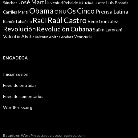
José Martí
Sánchez
Juventud Rebelde
Luis Posada
lei Helms-Burton
Obama
Os Cinco
Prensa Latina
ONU
Martí
Carriles
Raúl Castro
Raúl
René González
Ramón Labañino
Revolución
Revolución Cubana
Salim Lamrani
Valentin Alvite
Venezuela
Valentín Alvite Gándara
ENGÁDEGA
Iniciar sesión
Feed de entradas
Feed de comentarios
WordPress.org
Basado en WordPress traducido por egalego.com