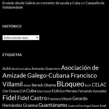
Enviado desde Galicia un contedor de ayuda a Cuba
en
Campaña de
Solidariedade
HISTÓRICO
Histórico
ETIQUETAS
Asociación de
Antonio Guerrero
ALBA
América Latina
Amizade Galego-Cubana Francisco
BLoqueo
Villamil
CELAC
Barack Obama
Aznar
Bush
Cuba
EUA
Che
Chávez
CIA
Evo Morales
Fernando González
Diaz-Canel
Fidel
Fidel Castro
Gerardo
Francisco Villamil
Guantánamo
Granma
Hernández
Iroel
Guerra Fría
Hugo Chávez