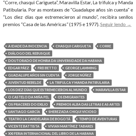
“Corre, chasqui Carigueta”, Maravilla Estar, La trifulca y Manda
Patibularia. Por as montaxes de “Guadalupe años sin cuenta” e
“Los diez días que estremecieron al mundo”, recibira senllos
Geo
premios “Casa de las Américas” (1975 e 1977).
Seguir lendo
→
Lam
de
Barb
A IDADE DA INOCENCIA
CHASQUI CARIGUETA
CORRE
e
DIÁLOGO DEL REBUSQUE
Sant
DOUTORADO DE HONRA DA UNIVERSIDADE DA HABANA
Garc
EDGAR PÁEZ
FREI BETTO
GEORGE LAMMING
de
GUADALUPE AÑOS SIN CUENTA
JORGE NÚÑEZ
Colo
JUVENTUD REBELDE
LA TRIFULCA Y MANDA PATIBULARIA
Pre
LOS DIEZ DÍAS QUE ESTREMECIERON AL MUNDO
MARAVILLA ESTAR
Alb
O CASTELO DA MIÑA PEL
OS EMIGRANTES
das
OS PRACERES DO EXILIO
PREMIOS ALBA DAS LETRAS E AS ARTES
Letr
SANTIAGO GARCÍA
SHEREZADA CHIQUI VICIOSO
e
TEATRO LA CANDELARIA DE BOGOTÁ
TEMPO DE AVENTURAS
as
VICENTE BATTISTA
VIVIAN MARTÍNEZ TABARES
Arte
XXI FERIA INTERNACIONAL DEL LIBRO DE LA HABANA