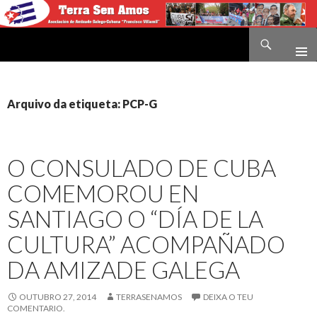
Buscar
Terra sen amos
IR
O
CONTIDO
Arquivo da etiqueta: PCP-G
O CONSULADO DE CUBA
COMEMOROU EN
SANTIAGO O “DÍA DE LA
CULTURA” ACOMPAÑADO
DA AMIZADE GALEGA
OUTUBRO 27, 2014
TERRASENAMOS
DEIXA O TEU
COMENTARIO.