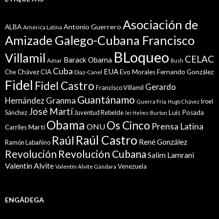
Asociación de
Antonio Guerrero
ALBA
América Latina
Amizade Galego-Cubana Francisco
BLoqueo
Villamil
CELAC
Barack Obama
Aznar
Bush
Cuba
EUA
Che
Chávez
CIA
Evo Morales
Fernando González
Diaz-Canel
Fidel
Fidel Castro
Gerardo
Francisco Villamil
Guantánamo
Granma
Hernández
Iroel
Guerra Fría
Hugo Chávez
José Martí
Sánchez
Juventud Rebelde
Luis Posada
lei Helms-Burton
Obama
Os Cinco
Prensa Latina
ONU
Martí
Carriles
Raúl Castro
Raúl
René González
Ramón Labañino
Revolución
Revolución Cubana
Salim Lamrani
Valentin Alvite
Venezuela
Valentín Alvite Gándara
ENGÁDEGA