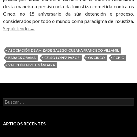
desta maneira a persistencia da inxustiza cometida contra os
Cinco, no 15 aniversario da súa detención e proceso,
considerados por todo o mundo coma paradigma de inxustiza.
Directivos
Seguir lendo
→
da
Francisco
Villamil
ASOCIACIÓN DE AMIZADE GALEGO-CUBANA FRANCISCO VILLAMIL
reclaman
BARACK OBAMA
CELSO LÓPEZ PAZOS
OS CINCO
PCP-G
a
VALENTÍN ALVITE GÁNDARA
Obama
a
liberdade
dos
Buscar:
Cinco
ARTIGOS RECENTES