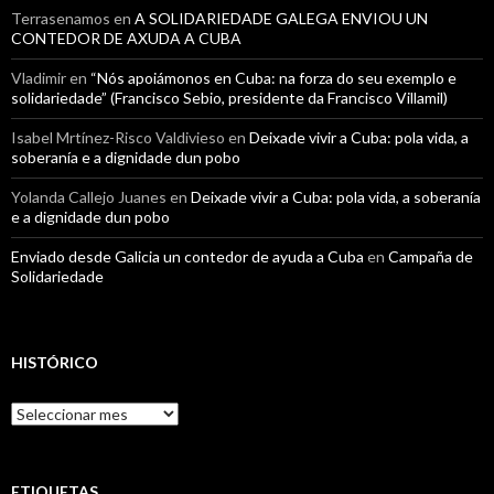
Terrasenamos
en
A SOLIDARIEDADE GALEGA ENVIOU UN
CONTEDOR DE AXUDA A CUBA
Vladimir
en
“Nós apoiámonos en Cuba: na forza do seu exemplo e
solidariedade” (Francisco Sebio, presidente da Francisco Villamil)
Isabel Mrtínez-Risco Valdivieso
en
Deixade vivir a Cuba: pola vida, a
soberanía e a dignidade dun pobo
Yolanda Callejo Juanes
en
Deixade vivir a Cuba: pola vida, a soberanía
e a dignidade dun pobo
Enviado desde Galicia un contedor de ayuda a Cuba
en
Campaña de
Solidariedade
HISTÓRICO
Histórico
ETIQUETAS