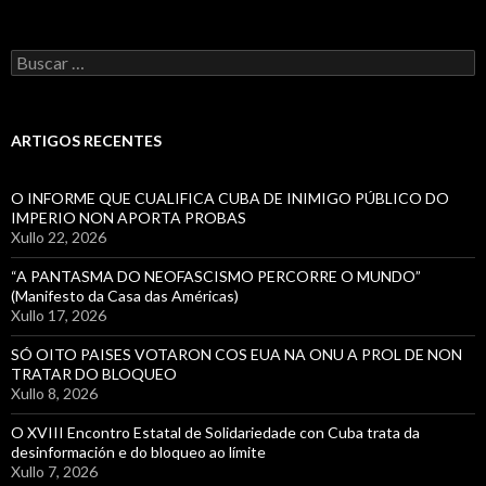
cerco
político
Buscar:
e
económico
norteamericano
sobre
ARTIGOS RECENTES
Cuba
O INFORME QUE CUALIFICA CUBA DE INIMIGO PÚBLICO DO
IMPERIO NON APORTA PROBAS
Xullo 22, 2026
“A PANTASMA DO NEOFASCISMO PERCORRE O MUNDO”
(Manifesto da Casa das Américas)
Xullo 17, 2026
SÓ OITO PAISES VOTARON COS EUA NA ONU A PROL DE NON
TRATAR DO BLOQUEO
Xullo 8, 2026
O XVIII Encontro Estatal de Solidariedade con Cuba trata da
desinformación e do bloqueo ao límite
Xullo 7, 2026