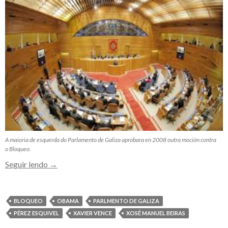
A maioria de esquerda do Parlamento de Galiza aprobara en 2008 outra moción contra
o Bloqueo.
Unha
Seguir lendo
→
nova
declaración
contra
BLOQUEO
OBAMA
PARLMENTO DE GALIZA
o
PÉREZ ESQUIVEL
XAVIER VENCE
XOSÉ MANUEL BEIRAS
Bloqueo