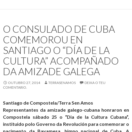
será
sancionada
en
O CONSULADO DE CUBA
breve
polo
COMEMOROU EN
Parlamento
SANTIAGO O “DÍA DE LA
de
Galiza
CULTURA” ACOMPAÑADO
DA AMIZADE GALEGA
OUTUBRO 27, 2014
TERRASENAMOS
DEIXA O TEU
COMENTARIO.
Santiago de Compostela/Terra Sen Amos
Representantes da amizade galego-cubana honraron en
Compostela sábado 25 o “Dia de la Cultura Cubana”,
instituido polo Governo da Revolución para comemorar o
nacimento da Bayamesa, himno nacional de Cuba. A