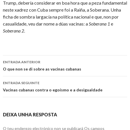
Trump, debería considerar en boa hora que a peza fundamental
neste xadrez con Cuba sempre foi a Raiña, a Soberana. Unha
ficha de sombra largacía na política nacional e que, non por
casualidade, veu dar nome a dúas vacinas: a
Soberana 1
e
Soberana 2
.
Ir
ENTRADA ANTERIOR
a
O que non se di sobre as vacinas cubanas
entrada
ENTRADA SEGUINTE
Vacinas cubanas contra o egoísmo e a desigualdade
DEIXA UNHA RESPOSTA
O teu enderezo electrónico non se publicará
Os campos