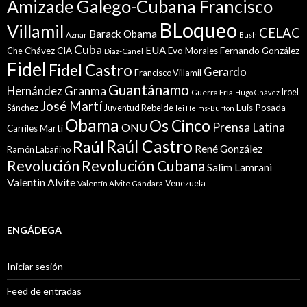
Amizade Galego-Cubana Francisco
BLoqueo
Villamil
CELAC
Barack Obama
Aznar
Bush
Cuba
EUA
Che
Chávez
CIA
Evo Morales
Fernando González
Diaz-Canel
Fidel
Fidel Castro
Gerardo
Francisco Villamil
Guantánamo
Granma
Hernández
Iroel
Guerra Fría
Hugo Chávez
José Martí
Sánchez
Juventud Rebelde
Luis Posada
lei Helms-Burton
Obama
Os Cinco
Prensa Latina
ONU
Martí
Carriles
Raúl Castro
Raúl
René González
Ramón Labañino
Revolución
Revolución Cubana
Salim Lamrani
Valentin Alvite
Venezuela
Valentín Alvite Gándara
ENGÁDEGA
Iniciar sesión
Feed de entradas