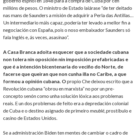
goberno espñol en 1848 para a compra de Cuba por cen
millóns de pesos. O ministro de Estado laiárase “de ter deitado
nas mans de Saunders a misión de adquirir a Perla das Antillas…
Un intermediario máis capaz, podería ter levado a mellor fin a
negociación con España, pois o noso embaixador Saunders só
fala Inglés e, ás veces, asasínao”.
A Casa Branca adoita esquecer que a sociedade cubana
non tolera nin oposición nin imposición prefabricadas e
que é a intención bicentenaria do veciño do Norte, de
facerse que queiran que non cunha illa no Caribe, a que
formou a opinión cubana. O
propio Che deixou escrito que a
Revolución cubana “obrou en marxista” no por un pre-
concepto senón como unha solución lóxica aos problemas
reais. E un dos problemas de feito era a depredación colonial
de Cuba e o destino asignado de primeiro
meublé
, prostíbulo e
casino de Estados Unidos.
Se a administración Biden ten mentes de cambiar o cadro de