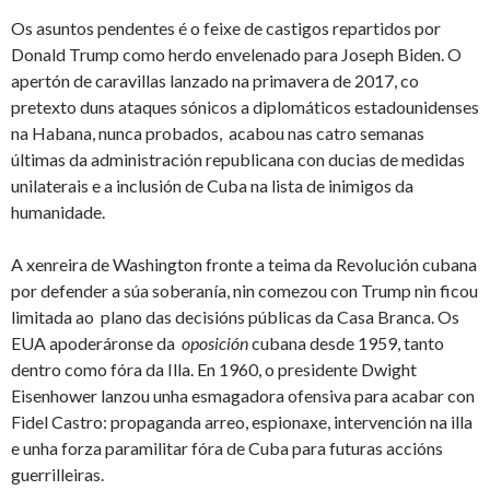
Os asuntos pendentes é o feixe de castigos repartidos por
Donald Trump como herdo envelenado para Joseph Biden. O
apertón de caravillas lanzado na primavera de 2017, co
pretexto duns ataques sónicos a diplomáticos estadounidenses
na Habana, nunca probados, acabou nas catro semanas
últimas da administración republicana con ducias de medidas
unilaterais e a inclusión de Cuba na lista de inimigos da
humanidade.
A xenreira de Washington fronte a teima da Revolución cubana
por defender a súa soberanía, nin comezou con Trump nin ficou
limitada ao plano das decisións públicas da Casa Branca. Os
EUA apoderáronse da
oposición
cubana desde 1959, tanto
dentro como fóra da Illa. En 1960, o presidente Dwight
Eisenhower lanzou unha esmagadora ofensiva para acabar con
Fidel Castro: propaganda arreo, espionaxe, intervención na illa
e unha forza paramilitar fóra de Cuba para futuras accións
guerrilleiras.