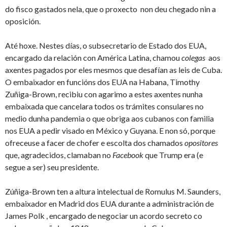
do fisco gastados nela, que o proxecto non deu chegado nin a
oposición.
Até hoxe. Nestes días, o subsecretario de Estado dos EUA,
encargado da relación con América Latina, chamou
colegas
aos
axentes pagados por eles mesmos que desafían as leis de Cuba.
O embaixador en funcións dos EUA na Habana, Timothy
Zuñiga-Brown, recibiu con agarimo a estes axentes nunha
embaixada que cancelara todos os trámites consulares no
medio dunha pandemia o que obriga aos cubanos con familia
nos EUA a pedir visado en México y Guyana. E non só, porque
ofreceuse a facer de chofer e escolta dos chamados
opositores
que, agradecidos, clamaban no
Facebook
que Trump era (e
segue a ser) seu presidente.
Zúñiga-Brown ten a altura intelectual de Romulus M. Saunders,
embaixador en Madrid dos EUA durante a administración de
James Polk , encargado de negociar un acordo secreto co