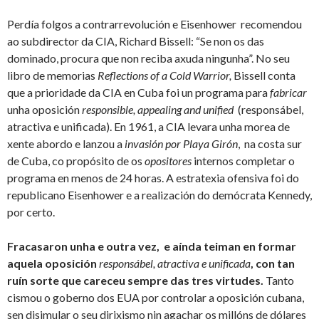
Perdía folgos a contrarrevolución e Eisenhower recomendou
ao subdirector da CIA, Richard Bissell: “Se non os das
dominado, procura que non reciba axuda ningunha”. No seu
libro de memorias
Reflections of a Cold Warrior,
Bissell conta
que a prioridade da CIA en Cuba foi un programa para
fabricar
unha oposición
responsible, appealing and unified
(responsábel,
atractiva e unificada). En 1961, a CIA levara unha morea de
xente abordo e lanzou a
invasión por Playa Girón
, na costa sur
de Cuba, co propósito de os
opositores
internos completar o
programa en menos de 24 horas. A estratexia ofensiva foi do
republicano Eisenhower e a realización do demócrata Kennedy,
por certo.
Fracasaron unha e outra vez, e aínda teiman en formar
aquela oposición
responsábel, atractiva e unificada
, con tan
ruín sorte que careceu sempre das tres virtudes.
Tanto
cismou o goberno dos EUA por controlar a oposición cubana,
sen disimular o seu dirixismo nin agachar os millóns de dólares