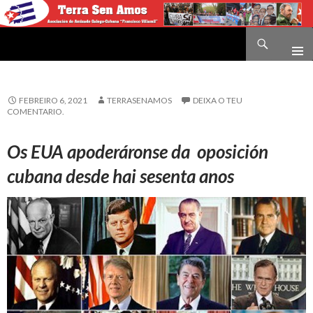
Buscar
Terra sen amos
IR
O
CONTIDO
FEBREIRO 6, 2021
TERRASENAMOS
DEIXA O TEU
COMENTARIO.
Os EUA apoderáronse da oposición
cubana desde hai sesenta anos