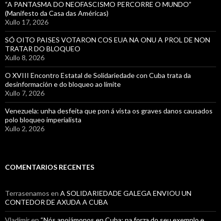
“A PANTASMA DO NEOFASCISMO PERCORRE O MUNDO”
(Manifesto da Casa das Américas)
Xullo 17, 2026
SÓ OITO PAISES VOTARON COS EUA NA ONU A PROL DE NON
TRATAR DO BLOQUEO
Xullo 8, 2026
O XVIII Encontro Estatal de Solidariedade con Cuba trata da
desinformación e do bloqueo ao límite
Xullo 7, 2026
Venezuela: unha desfeita que pon á vista os graves danos causados
polo bloqueo imperialista
Xullo 2, 2026
COMENTARIOS RECENTES
Terrasenamos
en
A SOLIDARIEDADE GALEGA ENVIOU UN
CONTEDOR DE AXUDA A CUBA
Vladimir
en
“Nós apoiámonos en Cuba: na forza do seu exemplo e