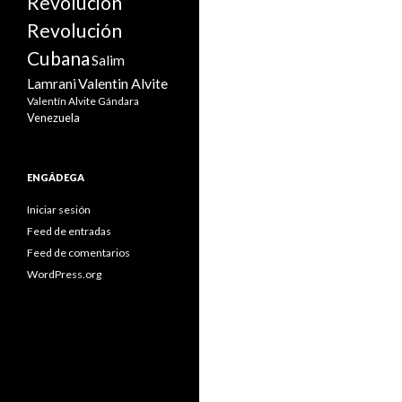
Revolución
Revolución
Cubana
Salim
Valentin Alvite
Lamrani
Valentín Alvite Gándara
Venezuela
ENGÁDEGA
Iniciar sesión
Feed de entradas
Feed de comentarios
WordPress.org