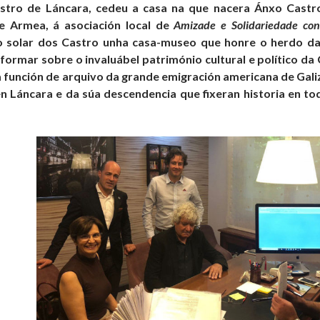
astro de Láncara, cedeu a casa na que nacera Ánxo Castro 
e Armea, á asociación local de
Amizade e Solidariedade co
no solar dos Castro unha casa-museo que honre o herdo d
nformar sobre o invaluábel património cultural e político 
función de arquivo da grande emigración americana de Galiza
n Láncara e da súa descendencia que fixeran historia en to