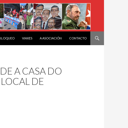
 BLOQUEO
VIAXES
A ASOCIACIÓN
CONTACTO
EDE A CASA DO
N LOCAL DE