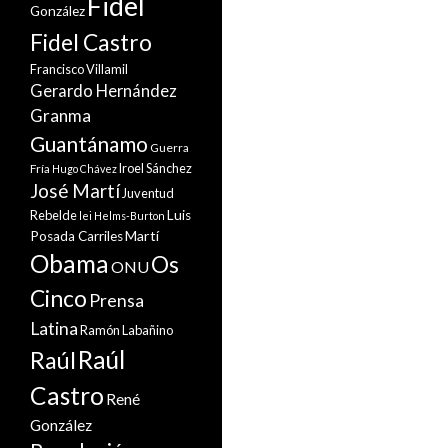
Fidel
González
Fidel Castro
Francisco Villamil
Gerardo Hernández
Granma
Guantánamo
Guerra
Iroel Sánchez
Fría
Hugo Chávez
José Martí
Juventud
Rebelde
Luis
lei Helms-Burton
Martí
Posada Carriles
Obama
Os
ONU
Cinco
Prensa
Latina
Ramón Labañino
Raúl
Raúl
Castro
René
González