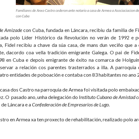
Familiares de Anxo Castro cederon ante notario a casa de Armea a Asociaciacion d
con Cuba
de Amizade
con Cuba, fundada en Láncara, recibiu da familia de Fi
itada polo Líder Histórico da Revolución no verán de 1992 e p
ta, Fidel recibiu a chave da súa casa, de mans dun veciño que 
e, dacordo coa vella tradición emigrante Galega. O pai de Fide
98 en Cuba e depois emigrante de éxito na comarca de Holguín
servar a relación cos parentes trasterrados a illa. A parroqui
catro entidades de poboación e contaba con 83 habitantes no ano 2
 casa dos Castro na parroquia de Armea foi visitada polo embaix
. O pasado ano, unha delegación do
Instituto Cubano de Amistad c
 de Láncara e a
Confederación de Empresarios de Lugo.
stro en Armea xa ten proxecto de rehabilitación, realizado polo ar