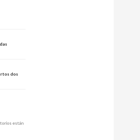
udas
artos dos
torios están