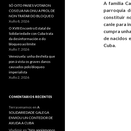
A familia C
SÓ OITO PAISES VOTARON
parroquia d
COS EUA NA ONU A PROL DE
NON TRATAR DO BLOQUEO
constituir 
Xullo 8, 2026
canle para i
O XVIII Encontro Estatal de
cumpra unha 
Solidariedade con Cuba trata
de nacidos e
da desinformación e do
bloqueo ao límite
Cuba.
Xullo 7, 2026
Venezuela: unha desfeita que
pon á vista os graves danos
causados polo bloqueo
imperialista
Xullo 2, 2026
COMENTARIOS RECENTES
Terrasenamos
en
A
SOLIDARIEDADE GALEGA
ENVIOU UN CONTEDOR DE
AXUDA A CUBA
Vladimir
en
“Nós apoiámonos