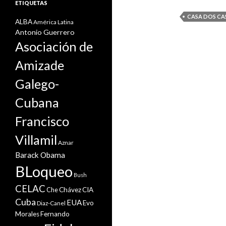
ETIQUETAS
CASA DOS CA
ALBA
América Latina
Antonio Guerrero
Asociación de
Amizade
Galego-
Cubana
Francisco
Villamil
Aznar
Barack Obama
BLoqueo
Bush
CELAC
Che
Chávez
CIA
Cuba
EUA
Evo
Diaz-Canel
Morales
Fernando