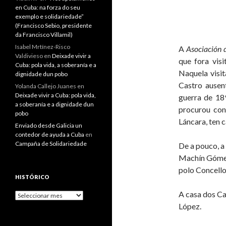
en Cuba: na forza do seu
exemplo e solidariedade”
(Francisco Sebio, presidente
da Francisco Villamil)
Isabel Mrtínez-Risco
A
Asociación 
Valdivieso
en
Deixade vivir a
que fora vis
Cuba: pola vida, a soberanía e a
Naquela visi
dignidade dun pobo
Castro ausent
Yolanda Callejo Juanes
en
Deixade vivir a Cuba: pola vida,
guerra de 18
a soberanía e a dignidade dun
procurou con
pobo
Láncara, ten 
Enviado desde Galicia un
contedor de ayuda a Cuba
en
Campaña de Solidariedade
De a pouco, a
Machín Gómez
polo Concello
HISTÓRICO
A casa dos Ca
Histórico
López.