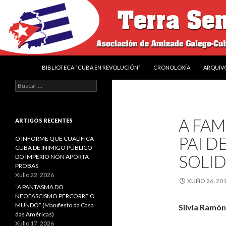
IR O CONTIDO
Buscar
Terra sen amos
BIBLIOTECA “CUBA EN REVOLUCIÓN”
CRONOLOXÍA
ARQUIV
Asociación de Amizade Galego-
Buscar:
Cubana “Francisco Villamil"
A FAM
ARTIGOS RECENTES
PAI D
O INFORME QUE CUALIFICA
CUBA DE INIMIGO PÚBLICO
SOLI
DO IMPERIO NON APORTA
PROBAS
Xullo 22, 2026
XUÑO 26, 20
“A PANTASMA DO
NEOFASCISMO PERCORRE O
MUNDO” (Manifesto da Casa
Silvia Ramón
das Américas)
Xullo 17, 2026