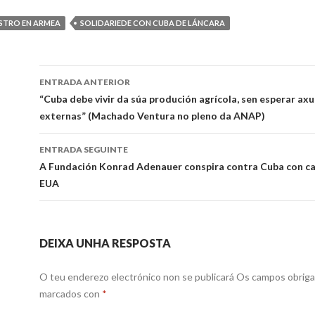
STRO EN ARMEA
SOLIDARIEDE CON CUBA DE LÁNCARA
Ir
ENTRADA ANTERIOR
a
“Cuba debe vivir da súa produción agrícola, sen esperar ax
externas” (Machado Ventura no pleno da ANAP)
entrada
ENTRADA SEGUINTE
A Fundación Konrad Adenauer conspira contra Cuba con c
EUA
DEIXA UNHA RESPOSTA
O teu enderezo electrónico non se publicará
Os campos obriga
marcados con
*