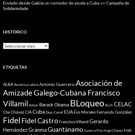
Enviado desde Galicia un contedor de ayuda a Cuba
en
Campaña de
Solidariedade
HISTÓRICO
Histórico
ETIQUETAS
Asociación de
Antonio Guerrero
ALBA
América Latina
Amizade Galego-Cubana Francisco
BLoqueo
Villamil
CELAC
Barack Obama
Aznar
Bush
Cuba
EUA
Che
Chávez
CIA
Evo Morales
Fernando González
Diaz-Canel
Fidel
Fidel Castro
Gerardo
Francisco Villamil
Guantánamo
Granma
Hernández
Iroel
Guerra Fría
Hugo Chávez