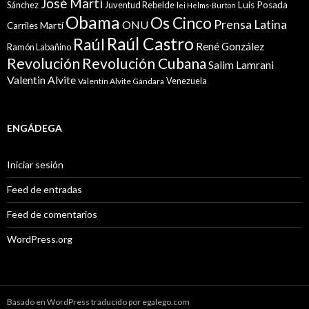
José Martí
Sánchez
Juventud Rebelde
Luis Posada
lei Helms-Burton
Obama
Os Cinco
Prensa Latina
ONU
Martí
Carriles
Raúl Castro
Raúl
René González
Ramón Labañino
Revolución
Revolución Cubana
Salim Lamrani
Valentin Alvite
Venezuela
Valentín Alvite Gándara
ENGÁDEGA
Iniciar sesión
Feed de entradas
Feed de comentarios
WordPress.org
Basado en WordPress traducido por egalego.com