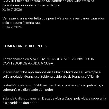
O XVIII Encontro Estatal de Solidariedade con Cuba trata da
desinformación e do bloqueo ao límite
Xullo 7, 2026
Venezuela: unha desfeita que pon á vista os graves danos causados
polo bloqueo imperialista
Xullo 2, 2026
COMENTARIOS RECENTES
Terrasenamos
en
A SOLIDARIEDADE GALEGA ENVIOU UN
CONTEDOR DE AXUDA A CUBA
Vladimir
en
“Nós apoiámonos en Cuba: na forza do seu exemplo e
solidariedade” (Francisco Sebio, presidente da Francisco Villamil)
Isabel Mrtínez-Risco Valdivieso
en
Deixade vivir a Cuba: pola vida, a
soberanía e a dignidade dun pobo
Yolanda Callejo Juanes
en
Deixade vivir a Cuba: pola vida, a soberanía
e a dignidade dun pobo