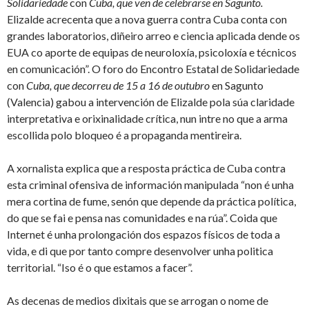
Solidariedade
con
Cuba, que ven de celebrarse en Sagunto.
Elizalde acrecenta que a nova guerra contra Cuba conta con
grandes laboratorios, diñeiro arreo e ciencia aplicada dende os
EUA co aporte de equipas de neuroloxía, psicoloxía e técnicos
en comunicación”. O foro do Encontro Estatal de Solidariedade
con
Cuba
, que decorreu de 15 a 16 de outubro
en Sagunto
(Valencia) gabou a intervención de Elizalde pola súa claridade
interpretativa e orixinalidade crítica, nun intre no que a arma
escollida polo bloqueo é a propaganda mentireira.
A xornalista explica que a resposta práctica de Cuba contra
esta criminal ofensiva de información manipulada “non é unha
mera cortina de fume, senón que depende da práctica política,
do que se fai e pensa nas comunidades e na rúa”. Coida que
Internet é unha prolongación dos espazos físicos de toda a
vida, e di que por tanto compre desenvolver unha politica
territorial. “Iso é o que estamos a facer”.
As decenas de medios dixitais que se arrogan o nome de