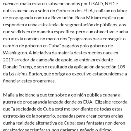
cubanos
, malia estaren subvencionados por USAID, NED e
outras axencias a soldo do Goberno dos EUA, realizan un labor
de propaganda contra a Revolución. Rosa Miriam explica que
responden a unha estratexia de segmentación de públicos, aos
que se dirixen de maneira específica, pero cun obxectivo e unha
estratexia comúns no marco dos “programas para conseguir o
cambio de goberno en Cuba” pagados polo goberno de
Washington. A iniciativa da maioría destes medios nace en
2017 arredor da campaña de apoio ao entón presidente
Donald Trump, e son o resultado da aplicación da sección 109
da
Lei Helms-Burton
, que obriga ao executivo estadounidense a
financiar estes programas.
Malia a incidencia que ten sobre a opinión pública cubana a
guerra de propaganda lanzada dende os EUA, Elizalde recorda
que “a sociedade de Cuba está moi por diante de todas estas
estratexias de laboratorio, pensadas para crear certas arelas
dunha realidade alternativa de Cuba; esas fantasías non deron
enraizado; se triunfaran, non dariamos gañado o último