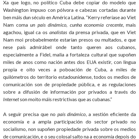
Xa que logo, no político Cuba debe copiar do modelo que
Washington impuxo con pólvora e cabezas cortadas durante
ben máis dun século en América Latina. “Kerry referíase ao Viet
Nam coma
un país dinámico, cunha economía crecente
, mais
agachou, igual ca os
analistas
da prensa privada, que en Viet
Nam moi probabelmente estarían presos ou multados, e que
nese país admirábel onde tanto queren aos cubanos,
especialmente a Fidel, malia a fortaleza cultural que supoñen
miles de anos como nación antes dos EUA existir, con lingua
propia e oito veces a poboación de Cuba, a miles de
quilómetros do territorio estadounidense, todos os medios de
comunicación son de propiedade pública, e as regulaciones
sobre a difusión de información por privados a través do
Internet
son moito máis restrictivas que as cubanas.”
A seguir precisa que no
país dinámico
, a xestión eficiente da
economía e a ampla participación do sector privado no
socialismo, non supoñen propiedade privada sobre os medios
de comunicación, e o seu colosal salto na a economía depois do