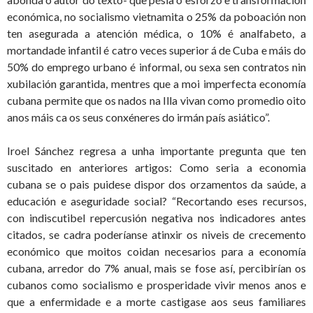
económica, no socialismo vietnamita o 25% da poboación non
ten asegurada a atención médica, o 10% é analfabeto, a
mortandade infantil é catro veces superior á de Cuba e máis do
50% do emprego urbano é informal, ou sexa sen contratos nin
xubilación garantida, mentres que a moi imperfecta economía
cubana permite que os nados na Illa vivan como promedio oito
anos máis ca os seus conxéneres do irmán país asiático”.
Iroel Sánchez regresa a unha importante pregunta que ten
suscitado en anteriores artigos: Como seria a economia
cubana se o pais puidese dispor dos orzamentos da saúde, a
educación e aseguridade social? “Recortando eses recursos,
con indiscutibel repercusión negativa nos indicadores antes
citados, se cadra poderíanse atinxir os niveis de crecemento
económico que moitos coidan necesarios para a economía
cubana, arredor do 7% anual, mais se fose así, percibirían os
cubanos como socialismo e prosperidade vivir menos anos e
que a enfermidade e a morte castigase aos seus familiares