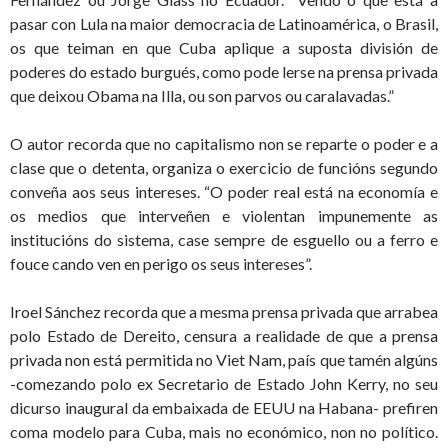
pasar con Lula na maior democracia de Latinoamérica, o Brasil,
os que teiman en que Cuba aplique a suposta división de
poderes do estado burgués, como pode lerse na prensa privada
que deixou Obama na Illa, ou son parvos ou caralavadas.”
O autor recorda que no capitalismo non se reparte o poder e a
clase que o detenta, organiza o exercicio de funcións segundo
conveña aos seus intereses. “O poder real está na economía e
os medios que interveñen e violentan impunemente as
institucións do sistema, case sempre de esguello ou a ferro e
fouce cando ven en perigo os seus intereses”.
Iroel Sánchez recorda que a mesma prensa privada que arrabea
polo Estado de Dereito, censura a realidade de que a prensa
privada non está permitida no Viet Nam, país que tamén algúns
-comezando polo ex Secretario de Estado John Kerry, no seu
dicurso inaugural da embaixada de EEUU na Habana- prefiren
coma modelo para Cuba, mais no económico, non no político.