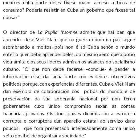
mentres unha parte deles tivese maior acceso a bens de
consumo? Poderia resistir en Cuba un goberno que fixese tal
cousa?”
O director de
La Pupila Insomne
admite que hai ben que
aprender dese Viet Nam que na guerra como na paz segue
asombrando a moitos, pois non é só Cuba senón o mundo
enteiro quen debe aprender deles, do mesmo xeito que o pobo
vietnamita e os seus líderes admiran os avances do socialismo
cubano. “O que non debe facerse –conclúe- é pender a
información e só dar unha parte con evidentes obxectivos
politicos porque, con experiencias diferentes, Cuba e Viet Nam
dan exemplo de colaboración cos pobos do mundo e de
preservación da súa soberanía nacional por non teren
gobernantes cuxo único compromiso sexan as contas
bancarias privadas. Os dous países dinamitaron a estrutura
corrupta e corruptora dun aparello estatal ao servizo duns
poucos, que fora presentado interesadamente coma único
xeito posibel de organizar a sociedade.”