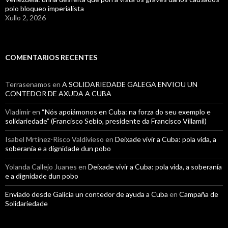
polo bloqueo imperialista
Xullo 2, 2026
COMENTARIOS RECENTES
Terrasenamos
en
A SOLIDARIEDADE GALEGA ENVIOU UN
CONTEDOR DE AXUDA A CUBA
Vladimir
en
“Nós apoiámonos en Cuba: na forza do seu exemplo e
solidariedade” (Francisco Sebio, presidente da Francisco Villamil)
Isabel Mrtínez-Risco Valdivieso
en
Deixade vivir a Cuba: pola vida, a
soberanía e a dignidade dun pobo
Yolanda Callejo Juanes
en
Deixade vivir a Cuba: pola vida, a soberanía
e a dignidade dun pobo
Enviado desde Galicia un contedor de ayuda a Cuba
en
Campaña de
Solidariedade