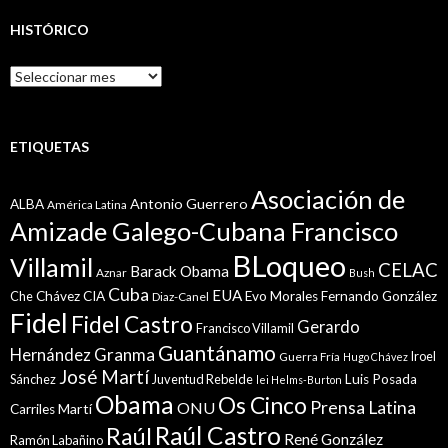
HISTÓRICO
Histórico
ETIQUETAS
Asociación de
Antonio Guerrero
ALBA
América Latina
Amizade Galego-Cubana Francisco
BLoqueo
Villamil
CELAC
Barack Obama
Aznar
Bush
Cuba
EUA
Che
Chávez
CIA
Evo Morales
Fernando González
Diaz-Canel
Fidel
Fidel Castro
Gerardo
Francisco Villamil
Guantánamo
Granma
Hernández
Iroel
Guerra Fría
Hugo Chávez
José Martí
Sánchez
Juventud Rebelde
Luis Posada
lei Helms-Burton
Obama
Os Cinco
Prensa Latina
ONU
Martí
Carriles
Raúl Castro
Raúl
René González
Ramón Labañino