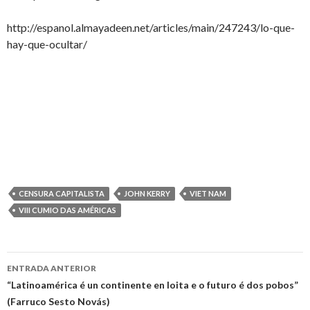
http://espanol.almayadeen.net/articles/main/247243/lo-que-
hay-que-ocultar/
CENSURA CAPITALISTA
JOHN KERRY
VIET NAM
VIII CUMIO DAS AMÉRICAS
Ir
ENTRADA ANTERIOR
a
“Latinoamérica é un continente en loita e o futuro é dos pobos”
(Farruco Sesto Novás)