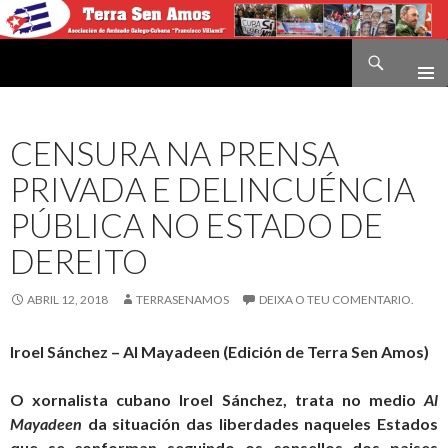
Buscar
Terra sen amos
IR
O
CONTIDO
CENSURA NA PRENSA
PRIVADA E DELINCUÉNCIA
PÚBLICA NO ESTADO DE
DEREITO
ABRIL 12, 2018
TERRASENAMOS
DEIXA O TEU COMENTARIO.
Iroel Sánchez – Al Mayadeen (Edición de Terra Sen Amos)
O xornalista cubano Iroel Sánchez, trata no medio
Al
Mayadeen
da situación das liberdades naqueles Estados
que se conforman seguindo os consellos dos paises