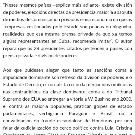
“Neses mesmos países –explica máis adiante- existe división
de poderes, eleccións directas da presidencia, maioría absoluta
de medios de comunicación privados e una economía na que as
empresas xestionadas polo Estado son poucas ou ningunha,
realidades que esa mesma prensa privada da que xa temos
algúns representantes en Cuba, recomenda imitar”. O autor
repara que os 28 presidentes citados pertencen a paises con
prensa privada e división de poderes.
Aos que puidesen alegar que tanto as sancións coma a
impunidade dominante son refrexo da división de poderes e o
Estado de Dereito, o xornalista recorda mediacións omiinosas
nas contradicións da clase dominante, coma a do Tribunal
Supremo dos EUA ao entregar a vitoria a W. Bush no ano 2000,
e, contra as maioria populares, praticar golpes de estado
parlamentares, verbigracia Paraguai e Brasil, ou a
convalidación do fraude escandaloso de Honduras, por non
falar da xudicialización do cerco político contra Lula, Cristina
Fernández ou Jorge Glass no Ecuador. “Vendo o que está a