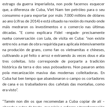
estrago da guerra imperialista, non pode facernos esquecer
que, a diferenza de Cuba, Viet Nam ten petróleo para o seu
consummo e para exportar por máis 7.000 millóns de dólares
ao ano (cifras de 2014) e está situado na rexión do mundo onde
máis medraron os investimentos e o comercio nas últimas
décadas. “E como explicara Fidel –engade- precisamente
nunha conversación con Lula, de visita en Cuba: “non existe
entre nós a man de obra requirida para aplicala intensivamente
na produción de grans, como fan os vietnamitas e chineses,
cultivando a pé feito o arroz e extraendo ás veces dous e ata
tres colleitas. Isto corresponde de porparte a tradición
histórica da terra e dos seus poboadores. Non pasaron antes
pola mecanización masiva das modernas colleitadoras. En
Cuba hai ben tempo que abandonaron o campo os cortadores
de cana e os traballadores dos cafetais das montañas, como
era visto”.
“Tamén non din os que recomendan a Cuba copiar de alí –
abonda o autor do texto- que pésia o esforzo e transformación