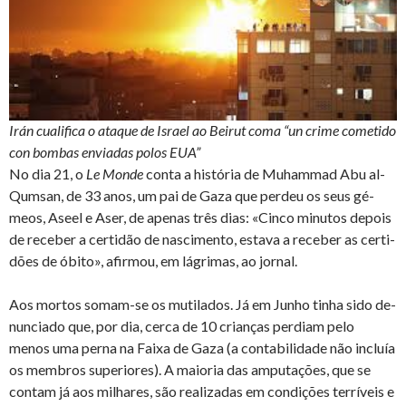
Irán cualifica o ataque de Israel ao Beirut coma “un crime cometido
con bombas enviadas polos EUA”
No dia 21, o
Le Monde
conta a his­tória de Muhammad Abu al-
Qumsan, de 33 anos, um pai de Gaza que perdeu os seus gé­
meos, Aseel e Aser, de apenas três dias: «Cinco mi­nutos de­pois
de re­ceber a cer­tidão de nas­ci­mento, es­tava a re­ceber as cer­ti­
dões de óbito», afirmou, em lá­grimas, ao jornal.
Aos mortos somam-se os mu­ti­lados. Já em Junho tinha sido de­
nun­ciado que, por dia, cerca de 10 cri­anças per­diam pelo
menos uma perna na Faixa de Gaza (a con­ta­bi­li­dade não in­cluía
os mem­bros su­pe­ri­ores). A mai­oria das am­pu­ta­ções, que se
contam já aos mi­lhares, são re­a­li­zadas em con­di­ções ter­rí­veis e