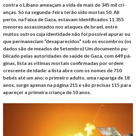
contra o Lí­bano ame­açam a vida de mais de 345 mil cri­
anças. Só na se­gunda-feira terão sido mortas 50. Ali
perto, na Faixa de Gaza, es­tavam iden­ti­fi­cados 11.355
me­nores as­sas­si­nados nos ata­ques de Is­rael, entre
muitos ou­tros cuja iden­ti­dade não foi pos­sível apurar ou
que per­ma­ne­ciam “de­sa­pa­re­cidos” sob os es­com­bros (os
dados são de me­ados de Se­tembro) Um do­cu­mento pu­
bli­cado pelas au­to­ri­dades de saúde de Gaza, com 649 pá­
ginas, lista as ví­timas mor­tais con­fir­madas por ordem
cres­cente de idade: a lista abre com os nomes de 710
bebés até um ano; o pri­meiro adulto, uma ra­pa­riga de 18
anos, surge apenas na pá­gina 215 e são pre­cisas 115 para
apa­reçer a pri­meira cri­ança de 10 anos.