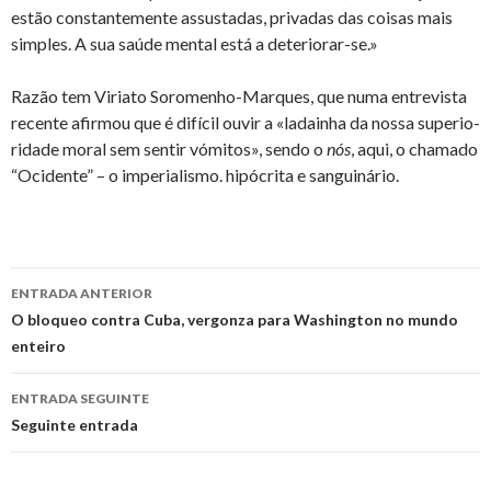
estão cons­tan­te­mente as­sus­tadas, pri­vadas das coisas mais
sim­ples. A sua saúde mental está a de­te­ri­orar-se.»
Razão tem Vi­riato So­ro­menho-Mar­ques, que numa en­tre­vista
re­cente afirmou que é di­fícil ouvir a «la­dainha da nossa su­pe­ri­o­
ri­dade moral sem sentir vó­mitos», sendo o
nós
, aqui, o cha­mado
“Oci­dente” – o im­pe­ri­a­lismo. hi­pó­crita e san­gui­nário.
Ir
ENTRADA ANTERIOR
a
O bloqueo contra Cuba, vergonza para Washington no mundo
enteiro
entrada
ENTRADA SEGUINTE
Seguinte entrada