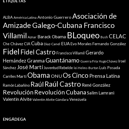
ETIQUETAS
Asociación de
Antonio Guerrero
ALBA
América Latina
Amizade Galego-Cubana Francisco
BLoqueo
Villamil
CELAC
Barack Obama
Aznar
Bush
Cuba
EUA
Che
Chávez
CIA
Evo Morales
Fernando González
Diaz-Canel
Fidel
Fidel Castro
Gerardo
Francisco Villamil
Guantánamo
Granma
Hernández
Iroel
Guerra Fría
Hugo Chávez
José Martí
Sánchez
Juventud Rebelde
Luis Posada
lei Helms-Burton
Obama
Os Cinco
Prensa Latina
ONU
Martí
Carriles
Raúl Castro
Raúl
René González
Ramón Labañino
Revolución
Revolución Cubana
Salim Lamrani
Valentin Alvite
Venezuela
Valentín Alvite Gándara
ENGÁDEGA