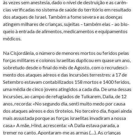
às vezes sem anes­tesia, dado o nível de des­truição e as ca­rên­
cias ve­ri­fi­cadas no sis­tema de saúde do ter­ri­tório em re­sul­tado
dos ata­ques de Is­rael. Também a fome se­vera e as do­enças
atingem mi­lhares de cri­anças, su­jeitas – também elas – ao blo­
queio à en­trada de ali­mentos, me­di­ca­mentos e equi­pa­mentos
mé­dicos.
Na Cis­jor­dânia, o nú­mero de me­nores mortos ou fe­ridos pelas
forças mi­li­tares e co­lonos is­ra­e­litas du­plicou em quase um ano,
so­bre­tudo desde o final do mês de Agosto, com o re­cru­des­ci­
mento dos ata­ques aé­reos e das in­cur­sões ter­res­tres: a 17 de
Se­tembro es­tavam con­ta­bi­li­zados 158 mortos e 1400 fe­ridos,
uma média de cinco jo­vens atin­gidos a cada dia. De uma dessas
in­cur­sões, ao campo de re­fu­gi­ados de Tul­karem, Dalia, de 12
anos, re­corda: «No se­gundo dia, senti muito medo por causa
dos ata­ques aé­reos e dos ti­ro­teios. No ter­ceiro dia, fi­quei ainda
mais as­sus­tada porque as forças is­ra­e­litas in­va­diram a nossa
casa.» A mãe, Hind, acres­centa: «A Dalia es­tava pa­rada, a
tremer no canto. Apon­taram-me as armas (…). As cri­anças