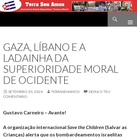
Buscar
Terra sen amos
IR
O
CONTIDO
GAZA, LÍBANO E A
LADAINHA DA
SUPERIORIDADE MORAL
DE OCIDENTE
SETEMBRO 30, 2024
TERRASENAMOS
DEIXA O TEU
COMENTARIO.
Gustavo Carneiro – Avante!
A or­ga­ni­zação in­ter­na­ci­onal
Save the Chil­dren
(Salvar as
Cri­anças) alerta que os bom­bar­de­a­mentos is­ra­e­litas