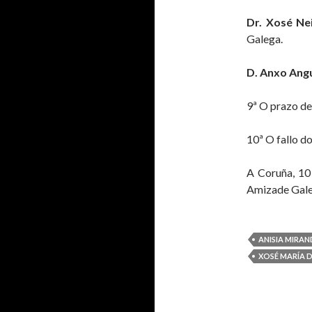
Dr. Xosé Nei
Galega.
D. Anxo Angu
9ª O prazo de
10ª O fallo d
A Coruña, 10
Amizade Gale
ANISIA MIRA
XOSÉ MARÍA 