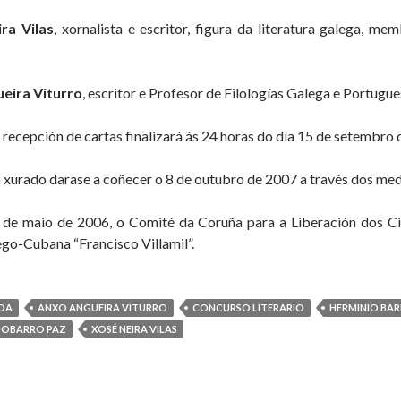
ra Vilas
, xornalista e escritor, figura da literatura galega, 
eira Viturro
, escritor e Profesor de Filologías Galega e Portugu
 recepción de cartas finalizará ás 24 horas do día 15 de setembro 
o xurado darase a coñecer o 8 de outubro de 2007 a través dos med
 de maio de 2006, o Comité da Coruña para a Liberación dos Ci
go-Cubana “Francisco Villamil”.
NDA
ANXO ANGUEIRA VITURRO
CONCURSO LITERARIO
HERMINIO BA
DOBARRO PAZ
XOSÉ NEIRA VILAS