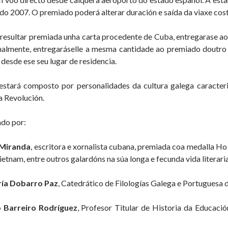
o 2007. O premiado poderá alterar duración e saída da viaxe cos
 resultar premiada unha carta procedente de Cuba, entregarase ao
nalmente, entregaráselle a mesma cantidade ao premiado doutro
 desde ese seu lugar de residencia.
estará composto por personalidades da cultura galega caracte
a Revolución.
ado por:
 Miranda
, escritora e xornalista cubana, premiada coa medalla H
tnam, entre outros galardóns na súa longa e fecunda vida literaria 
ría Dobarro Paz
, Catedrático de Filologías Galega e Portuguesa 
o Barreiro Rodríguez
, Profesor Titular de Historia da Educaci