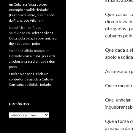
en Cuba: na forza do seu
exemplo e solidariedade”
Que casos co
(Francisco Sebio, presidente
da Francisco Villamil)
directrices 
Isabel Mrtínez-Risco
obrigados- pa
Valdivieso
en
Deixade vivir a
cubanos polo
Cuba: pola vida, a soberanía e a
dignidade dun pobo
Que dada a si
Yolanda Callejo Juanes
en
Deixade vivir a Cuba: pola vida,
apoio e solid
a soberanía e a dignidade dun
pobo
Así mesmo, qu
Enviado desde Galicia un
contedor de ayuda a Cuba
en
Campaña de Solidariedade
Que o mundo l
Que anhelan 
HISTÓRICO
inquebrantabl
Histórico
Que a forza d
a maioría da 