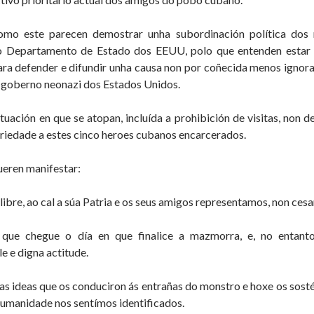
mo este parecen demostrar unha subordinación política dos 
do Departamento de Estado dos EEUU, polo que entenden esta
ra defender e difundir unha causa non por coñecida menos ignorada
 goberno neonazi dos Estados Unidos.
tuación en que se atopan, incluída a prohibición de visitas, non d
ariedade a estes cinco heroes cubanos encarcerados.
eren manifestar:
ibre, ao cal a súa Patria e os seus amigos representamos, non cesar
que chegue o día en que finalice a mazmorra, e, no entanto
e e digna actitude.
as ideas que os conduciron ás entrañas do monstro e hoxe os sost
humanidade nos sentímos identificados.