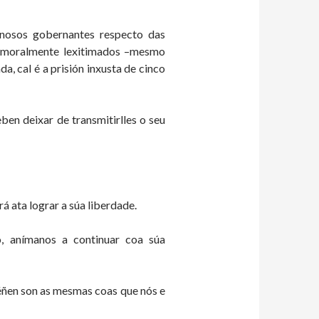
nosos gobernantes respecto das
r moralmente lexitimados –mesmo
, cal é a prisión inxusta de cinco
eben deixar de transmitirlles o seu
á ata lograr a súa liberdade.
, anímanos a continuar coa súa
éñen son as mesmas coas que nós e