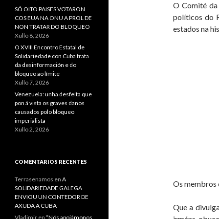
O Comité da 
SÓ OITO PAISES VOTARON
políticos do 
COS EUA NA ONU A PROL DE
NON TRATAR DO BLOQUEO
estados na hi
Xullo 8, 2026
O XVIII Encontro Estatal de
Solidariedade con Cuba trata
da desinformación e do
bloqueo ao límite
Xullo 7, 2026
Venezuela: unha desfeita que
pon á vista os graves danos
causados polo bloqueo
imperialista
Xullo 2, 2026
COMENTARIOS RECENTES
Terrasenamos
en
A
Os membros d
SOLIDARIEDADE GALEGA
ENVIOU UN CONTEDOR DE
AXUDA A CUBA
Que a divulga
Vladimir
en
“Nós apoiámonos
irmáns, obxec