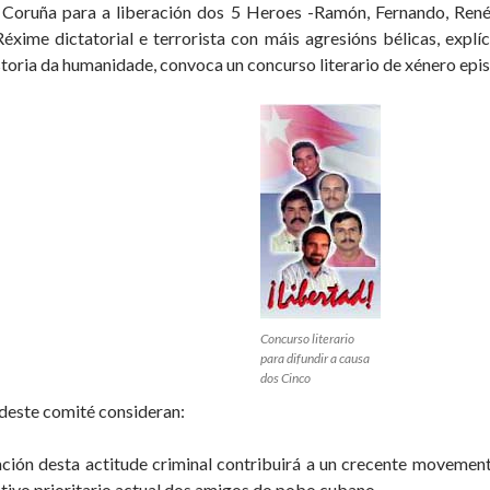
Coruña para a liberación dos 5 Heroes -Ramón, Fernando, René,
Réxime dictatorial e terrorista con máis agresións bélicas, explí
storia da humanidade, convoca un concurso literario de xénero epis
Concurso literario
para difundir a causa
dos Cinco
este comité consideran:
ción desta actitude criminal contribuirá a un crecente movemen
tivo prioritario actual dos amigos do pobo cubano.