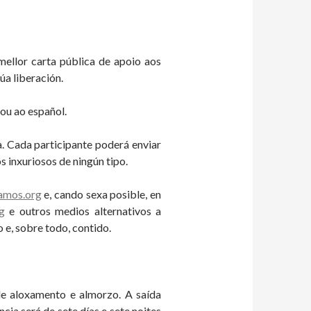
mellor carta pública de apoio aos
úa liberación.
ou ao español.
ta. Cada participante poderá enviar
s inxuriosos de ningún tipo.
amos.org
e, cando sexa posible, en
g
e outros medios alternativos a
 e, sobre todo, contido.
de aloxamento e almorzo. A saída
ia será de sete días e sete noites