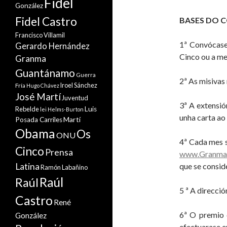
Fidel
González
Fidel Castro
BASES DO 
Francisco Villamil
1ª Convócase
Gerardo Hernández
Cinco ou a me
Granma
Guantánamo
Guerra
2ª As misivas
Iroel Sánchez
Fría
Hugo Chávez
José Martí
Juventud
3ª A extensió
Rebelde
Luis
lei Helms-Burton
unha carta ao
Martí
Posada Carriles
Obama
Os
ONU
4ª Cada mes s
Cinco
Prensa
www.Granma
Latina
que se conside
Ramón Labañino
Raúl
Raúl
5 ª A direcci
Castro
René
6ª O premio 
González
efectuarase e