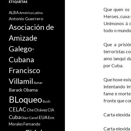
ETIQUETAS
Que quen os 
ALBA
América Latina
Heroes, cuxa 
Antonio Guerrero
Unímonos á c
Asociación de
todo o mundo
Amizade
Que a prisió
Galego-
terroristas co
Cubana
amo ianqui d
por Cuba.
Francisco
Villamil
Que hoxe exis
Aznar
intentando im
Barack Obama
fame e morte
BLoqueo
fronte que c
Bush
CELAC
Che
Chávez
CIA
Carta elexida
Cuba
EUA
Evo
Diaz-Canel
Morales
Fernando
Carta elexida