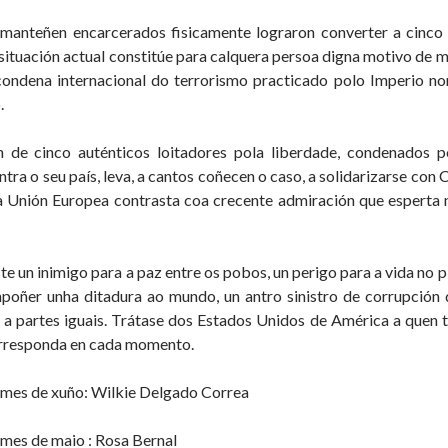
manteñen encarcerados fisicamente lograron converter a cinco
situación actual constitúe para calquera persoa digna motivo de m
ondena internacional do terrorismo practicado polo Imperio n
.
n de cinco auténticos loitadores pola liberdade, condenados 
ntra o seu país, leva, a cantos coñecen o caso, a solidarizarse con 
a Unión Europea contrasta coa crecente admiración que esperta 
te un inimigo para a paz entre os pobos, un perigo para a vida no 
poñer unha ditadura ao mundo, un antro sinistro de corrupción 
 a partes iguais. Trátase dos Estados Unidos de América a que
orresponda en cada momento.
 mes de xuño: Wilkie Delgado Correa
 mes de maio : Rosa Bernal