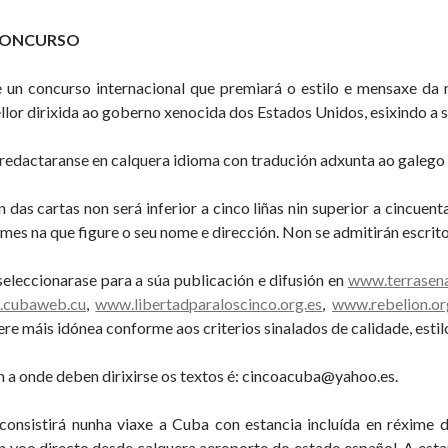
CONCURSO
 un concurso internacional que premiará o estilo e mensaxe da 
llor dirixida ao goberno xenocida dos Estados Unidos, esixindo a s
 redactaranse en calquera idioma con tradución adxunta ao galego 
n das cartas non será inferior a cinco liñas nin superior a cincuen
 mes na que figure o seu nome e dirección. Non se admitirán escrito
eleccionarase para a súa publicación e difusión en
www.terrasen
.cubaweb.cu
,
www.libertadparaloscinco.org.es
,
www.rebelion.or
re máis idónea conforme aos criterios sinalados de calidade, estilo
ón a onde deben dirixirse os textos é: cincoacuba@yahoo.es.
consistirá nunha viaxe a Cuba con estancia incluída en réxime 
n voo directo desde calquera aeroporto do estado español. A estanc