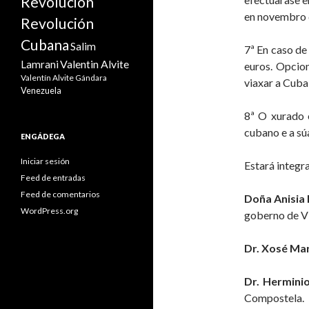
Revolución
en novembro d
Revolución
Cubana
Salim
7ª En caso de
Valentin Alvite
Lamrani
euros. Opcio
Valentín Alvite Gándara
viaxar a Cuba
Venezuela
8ª O xurado 
cubano e a sú
ENGÁDEGA
Iniciar sesión
Estará integr
Feed de entradas
Feed de comentarios
Doña Anisia
WordPress.org
goberno de Vie
Dr. Xosé Ma
Dr. Hermini
Compostela.