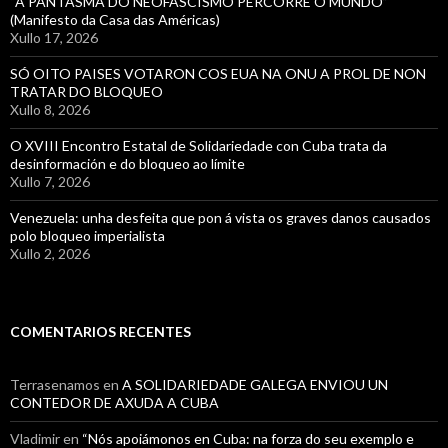
“A PANTASMA DO NEOFASCISMO PERCORRE O MUNDO”
(Manifesto da Casa das Américas)
Xullo 17, 2026
SÓ OITO PAISES VOTARON COS EUA NA ONU A PROL DE NON
TRATAR DO BLOQUEO
Xullo 8, 2026
O XVIII Encontro Estatal de Solidariedade con Cuba trata da
desinformación e do bloqueo ao límite
Xullo 7, 2026
Venezuela: unha desfeita que pon á vista os graves danos causados
polo bloqueo imperialista
Xullo 2, 2026
COMENTARIOS RECENTES
Terrasenamos
en
A SOLIDARIEDADE GALEGA ENVIOU UN
CONTEDOR DE AXUDA A CUBA
Vladimir
en
“Nós apoiámonos en Cuba: na forza do seu exemplo e