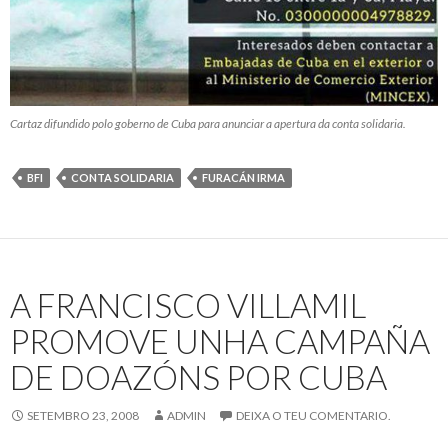
Cartaz difundido polo goberno de Cuba para anunciar a apertura da conta solidaria.
BFI
CONTA SOLIDARIA
FURACÁN IRMA
A FRANCISCO VILLAMIL
PROMOVE UNHA CAMPAÑA
DE DOAZÓNS POR CUBA
SETEMBRO 23, 2008
ADMIN
DEIXA O TEU COMENTARIO.