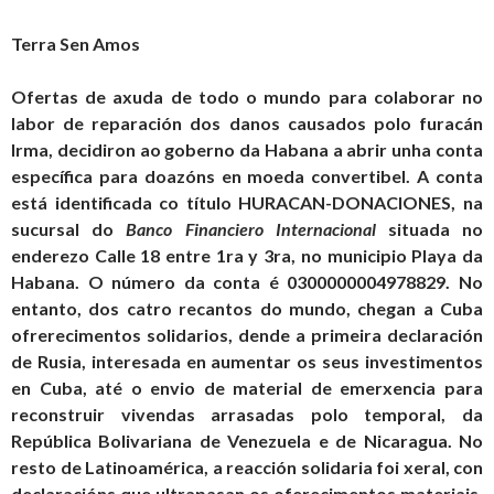
Terra Sen Amos
Ofertas de axuda de todo o mundo para colaborar no
labor de reparación dos danos causados polo furacán
Irma, decidiron ao goberno da Habana a abrir unha conta
específica para doazóns en moeda convertibel. A conta
está identificada co título HURACAN-DONACIONES, na
sucursal do
Banco Financiero Internacional
situada no
enderezo Calle 18 entre 1ra y 3ra, no municipio Playa da
Habana. O número da conta é 0300000004978829. No
entanto, dos catro recantos do mundo, chegan a Cuba
ofrerecimentos solidarios, dende a primeira declaración
de Rusia, interesada en aumentar os seus investimentos
en Cuba, até o envio de material de emerxencia para
reconstruir vivendas arrasadas polo temporal, da
República Bolivariana de Venezuela e de Nicaragua. No
resto de Latinoamérica, a reacción solidaria foi xeral, con
declaracións que ultrapasan os oferecimentos materiais,