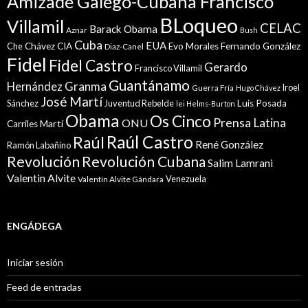
Amizade Galego-Cubana Francisco
BLoqueo
Villamil
CELAC
Barack Obama
Aznar
Bush
Cuba
EUA
Che
Chávez
CIA
Evo Morales
Fernando González
Diaz-Canel
Fidel
Fidel Castro
Gerardo
Francisco Villamil
Guantánamo
Granma
Hernández
Iroel
Guerra Fría
Hugo Chávez
José Martí
Sánchez
Juventud Rebelde
Luis Posada
lei Helms-Burton
Obama
Os Cinco
Prensa Latina
ONU
Martí
Carriles
Raúl Castro
Raúl
René González
Ramón Labañino
Revolución
Revolución Cubana
Salim Lamrani
Valentin Alvite
Venezuela
Valentín Alvite Gándara
ENGÁDEGA
Iniciar sesión
Feed de entradas