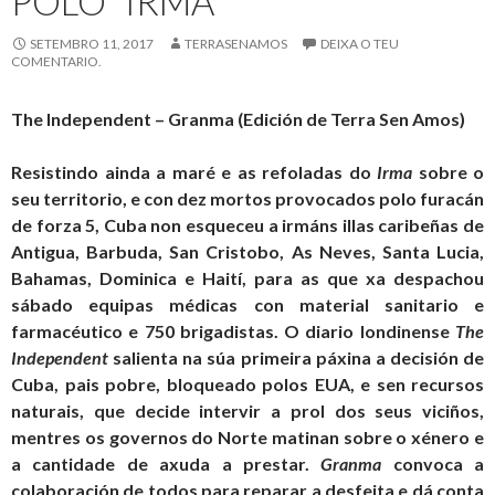
POLO “IRMA”
SETEMBRO 11, 2017
TERRASENAMOS
DEIXA O TEU
COMENTARIO.
The Independent – Granma (Edición de Terra Sen Amos)
Resistindo ainda a maré e as refoladas do
Irma
sobre o
seu territorio, e con dez mortos provocados polo furacán
de forza 5, Cuba non esqueceu a irmáns illas caribeñas de
Antigua, Barbuda, San Cristobo, As Neves, Santa Lucia,
Bahamas, Dominica e Haití, para as que xa despachou
sábado equipas médicas con material sanitario e
farmacéutico e 750 brigadistas. O diario londinense
The
Independent
salienta na súa primeira páxina a decisión de
Cuba, pais pobre, bloqueado polos EUA, e sen recursos
naturais, que decide intervir a prol dos seus viciños,
mentres os governos do Norte matinan sobre o xénero e
a cantidade de axuda a prestar.
Granma
convoca a
colaboración de todos para reparar a desfeita e dá conta