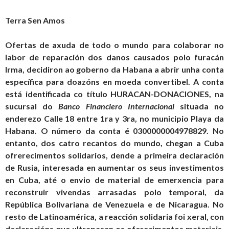
Terra Sen Amos
Ofertas de axuda de todo o mundo para colaborar no
labor de reparación dos danos causados polo furacán
Irma, decidiron ao goberno da Habana a abrir unha conta
específica para doazóns en moeda convertibel. A conta
está identificada co título HURACAN-DONACIONES, na
sucursal do
Banco Financiero Internacional
situada no
enderezo Calle 18 entre 1ra y 3ra, no municipio Playa da
Habana. O número da conta é 0300000004978829. No
entanto, dos catro recantos do mundo, chegan a Cuba
ofrerecimentos solidarios, dende a primeira declaración
de Rusia, interesada en aumentar os seus investimentos
en Cuba, até o envio de material de emerxencia para
reconstruir vivendas arrasadas polo temporal, da
República Bolivariana de Venezuela e de Nicaragua. No
resto de Latinoamérica, a reacción solidaria foi xeral, con
declaracións que ultrapasan os oferecimentos materiais,