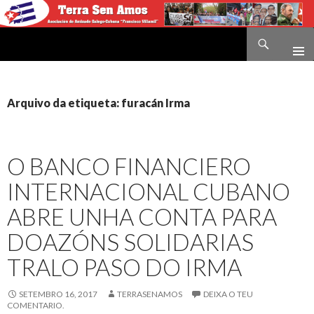
Buscar
Terra sen amos
IR
O
CONTIDO
Arquivo da etiqueta: furacán Irma
O BANCO FINANCIERO
INTERNACIONAL CUBANO
ABRE UNHA CONTA PARA
DOAZÓNS SOLIDARIAS
TRALO PASO DO IRMA
SETEMBRO 16, 2017
TERRASENAMOS
DEIXA O TEU
COMENTARIO.