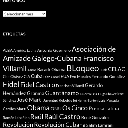
HISTÓRICO
Histórico
ETIQUETAS
Asociación de
Antonio Guerrero
ALBA
América Latina
Amizade Galego-Cubana Francisco
BLoqueo
Villamil
CELAC
Barack Obama
Aznar
Bush
Cuba
EUA
Che
Chávez
CIA
Evo Morales
Fernando González
Diaz-Canel
Fidel
Fidel Castro
Gerardo
Francisco Villamil
Guantánamo
Granma
Hernández
Iroel
Guerra Fría
Hugo Chávez
José Martí
Sánchez
Juventud Rebelde
Luis Posada
lei Helms-Burton
Obama
Os Cinco
Prensa Latina
ONU
Martí
Carriles
Raúl Castro
Raúl
René González
Ramón Labañino
Revolución
Revolución Cubana
Salim Lamrani