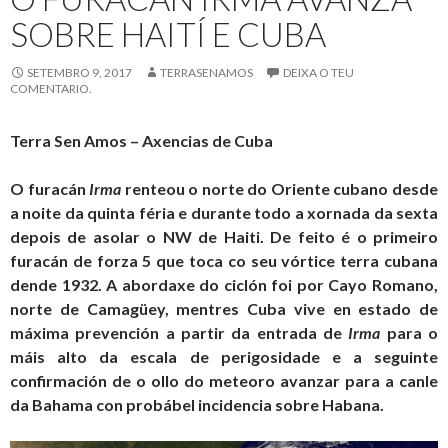
Antillas
SOBRE HAITÍ E CUBA
castigadas
polo
SETEMBRO 9, 2017
TERRASENAMOS
DEIXA O TEU
“Irma”
COMENTARIO.
Terra Sen Amos – Axencias de Cuba
O furacán
Irma
renteou o norte do Oriente cubano desde
a noite da quinta féria e durante todo a xornada da sexta
depois de asolar o NW de Haiti. De feito é o primeiro
furacán de forza 5 que toca co seu vórtice terra cubana
dende 1932. A abordaxe do ciclón foi por Cayo Romano,
norte de Camagüey, mentres Cuba vive en estado de
máxima prevención a partir da entrada de
Irma
para o
máis alto da escala de perigosidade e a seguinte
confirmación de o ollo do meteoro avanzar para a canle
da Bahama con probábel incidencia sobre Habana.