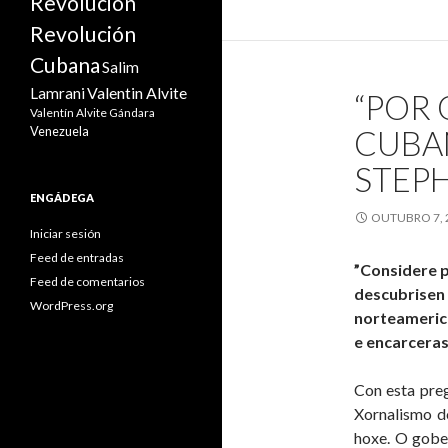
Revolución
e
Revolución
C
Cubana
Salim
Valentin Alvite
Lamrani
“POR 
Valentín Alvite Gándara
a
CUBA
Venezuela
STEP
P
ENGÁDEGA
P
OUTUBRO 7, 
Iniciar sesión
Feed de entradas
”Considere p
Feed de comentarios
descubrisen
WordPress.org
norteamerica
e encarceras
Con esta pre
Xornalismo d
hoxe. O gobe