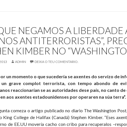
MartÍ
astelao
no
QUE NEGAMOS A LIBERDADE
162
niversario
NOS ANTITERRORISTAS”, PR
do
HEN KIMBER NO “WASHINGTO
ai
da
atria
2013
ADMIN
DEIXA O TEU COMENTARIO.
Cubana
or un momento o que sucedería se axentes do servizo de inf
 un grave complot terrorista, con tempo abondo de evi
nos reaccionarían se as autoridades dese país, no canto de
en aos axentes estadounidenses por operaren na súa terra”.
gunta comeza o artigo publicado no diario The Washington Post,
o King College de Halifax (Canadá) Stephen Kimber. “Eses axent
rno de EE.UU movería cacho con cribo para recuperalos –respos