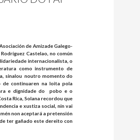
 Asociación de Amizade Galego-
o Rodríguez Castelao, no común
dariedade internacionalista, o
iteratura como instrumento de
uba, sinalou noutro momento do
 de continuaren na loita pola
nra e dignidade do pobo e o
Costa Rica, Solana recordou que
dencia e xustiza social, nin vai
tamén non aceptará a pretensión
 de ter gañado este dereito con