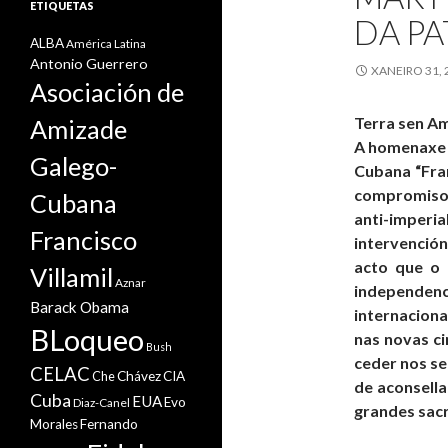
ETIQUETAS
DA PA
ALBA
América Latina
Antonio Guerrero
XANEIRO 31, 
Asociación de
Terra sen Am
Amizade
A homenaxe 
Galego-
Cubana “Fran
compromiso d
Cubana
anti-imperi
Francisco
intervención
acto que o 
Villamil
Aznar
independen
Barack Obama
internaciona
BLoqueo
nas novas ci
Bush
ceder nos se
CELAC
Che
Chávez
CIA
de aconsella
Cuba
EUA
Evo
Diaz-Canel
grandes sacri
Morales
Fernando