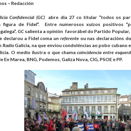
mos – Redacción
licia Confidencial (GC)
abre dia 27 co titular “todos os par
figura de Fidel”. Entre numerosos xuizos positivos “pa
galega”,
GC
salienta a opinión favorábel do Partido Popular,
e declarou a Fidel coma
un referente
ou nas declaracións d
en
Radio
Galicia
,
na que enviou condoléncias ao pobo cubano e 
licia. O medio ilustra o que chama
coincidencia entre esquerd
de En Marea, BNG, Podemos, Galiza Nova, CIG, PSOE e PP.