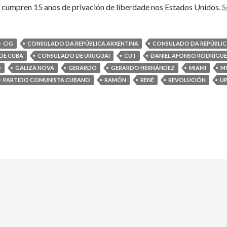
 cumpren 15 anos de privación de liberdade nos Estados Unidos.
S
CIG
CONSULADO DA REPÚBLICA ARXENTINA
CONSULADO DA REPÚBLICA
DE CUBA
CONSULADO DE URUGUAI
CUT
DANIEL AFONSO RODRÍGU
O
GALIZA NOVA
GERARDO
GERARDO HERNÁNDEZ
MIAMI
M
PARTIDO COMUNISTA CUBANO
RAMÓN
RENÉ
REVOLUCIÓN
U