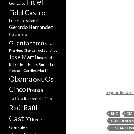
Fidel
González
Fidel Castro
Francisco Villamil
Gerardo Hernández
Granma
Guantánamo
Guerra
Iroel Sánchez
Fría
Hugo Chávez
José Martí
Juventud
Rebelde
Luis
lei Helms-Burton
Martí
Posada Carriles
Obama
Os
ONU
Cinco
Prensa
Seguir lendo
Latina
Ramón Labañino
a
Raúl
Raúl
i
BNG
CIG
Castro
René
CONSULADO 
González
J
JOSÉ ANTONI