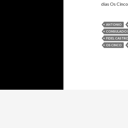
días Os Cinco
ANTONIO
CONSULADO 
FIDEL CASTR
OS CINCO