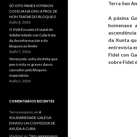
Terra Sen A
SÓ OITO PAISES VOTARON
COS EUA NA ONU A PROL DE
NON TRATAR DO BLOQUEO
A páxina
Ga
Xullo 8, 2026
homenaxe a 
O XVIII Encontro Estatal de
ascendéncia 
Solidariedade con Cuba trata
da Xunta qu
da desinformación e do
bloqueo ao límite
entrevista 
Xullo 7, 2026
Fidel con Ga
Venezuela: unha desfeita que
sobre Fidel 
pon á vista os graves danos
causados polo bloqueo
imperialista
Xullo 2, 2026
COMENTARIOS RECENTES
Terrasenamos
en
A
SOLIDARIEDADE GALEGA
ENVIOU UN CONTEDOR DE
AXUDA A CUBA
Vladimir
en
“Nós apoiámonos