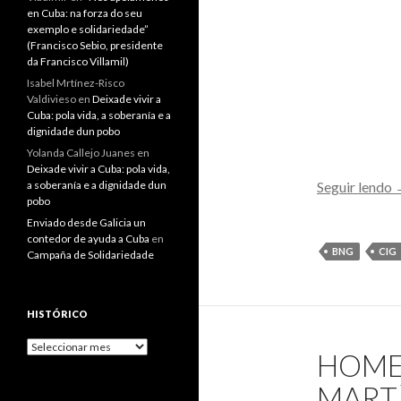
en Cuba: na forza do seu
exemplo e solidariedade”
(Francisco Sebio, presidente
da Francisco Villamil)
Isabel Mrtínez-Risco
Valdivieso
en
Deixade vivir a
Cuba: pola vida, a soberanía e a
dignidade dun pobo
Yolanda Callejo Juanes
en
Deixade vivir a Cuba: pola vida,
Seguir lendo
a soberanía e a dignidade dun
pobo
o
Enviado desde Galicia un
p
contedor de ayuda a Cuba
en
g
BNG
CIG
Campaña de Solidariedade
r
a
HISTÓRICO
f
Histórico
HOMEN
F
MARTÍ