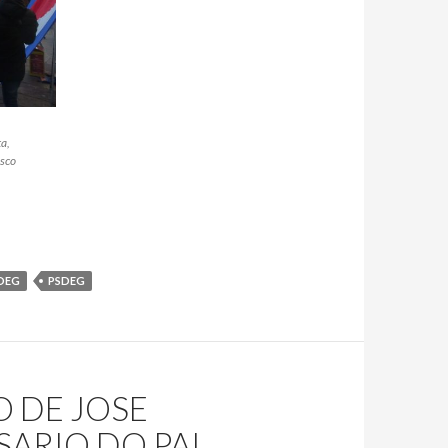
a,
isco
DEG
PSDEG
 DE JOSE
SARIO DO PAI