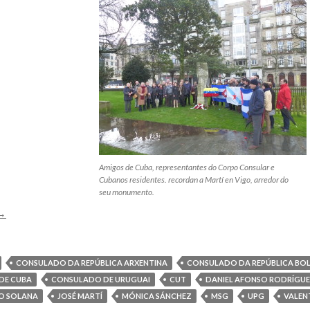
Amigos de Cuba, representantes do Corpo Consular e
Cubanos residentes. recordan a Martí en Vigo, arredor do
seu monumento.
Homenaxe
→
ao
nti-
mperialismo
CONSULADO DA REPÚBLICA ARXENTINA
CONSULADO DA REPÚBLICA BOL
de
DE CUBA
CONSULADO DE URUGUAI
CUT
DANIEL AFONSO RODRÍGU
ose
O SOLANA
JOSÉ MARTÍ
MÓNICA SÁNCHEZ
MSG
UPG
VALENT