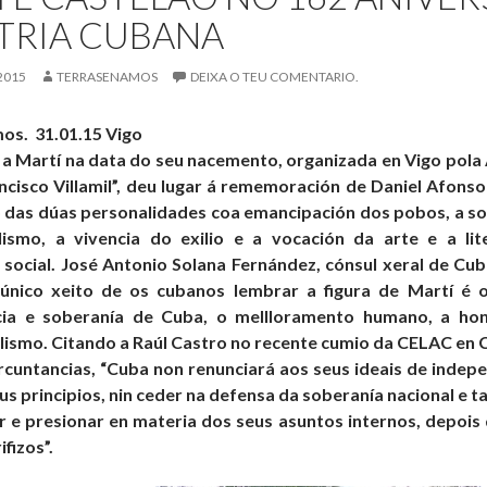
TRIA CUBANA
2015
TERRASENAMOS
DEIXA O TEU COMENTARIO.
os. 31.01.15 Vigo
a Martí na data do seu nacemento, organizada en Vigo pola
cisco Villamil”, deu lugar á rememoración de Daniel Afons
as dúas personalidades coa emancipación dos pobos, a soli
alismo, a vivencia do exilio e a vocación da arte e a l
 social. José Antonio Solana Fernández, cónsul xeral de C
único xeito de os cubanos lembrar a figura de Martí é o
cia e soberanía de Cuba, o mellloramento humano, a ho
lismo. Citando a Raúl Castro no recente cumio da CELAC en 
rcuntancias, “Cuba non renunciará aos seus ideais de indepen
us principios, nin ceder na defensa da soberanía nacional e 
r e presionar en materia dos seus asuntos internos, depois
fizos”.