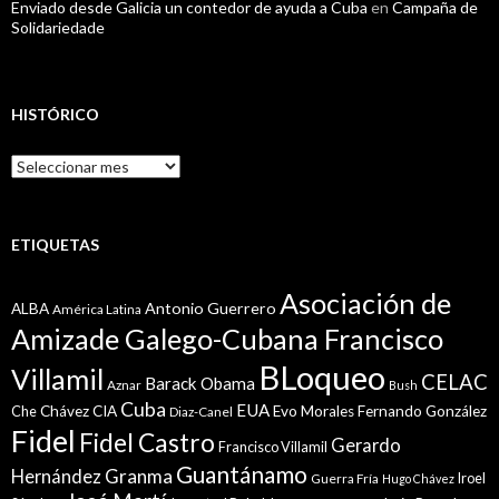
Enviado desde Galicia un contedor de ayuda a Cuba
en
Campaña de
Solidariedade
HISTÓRICO
Histórico
ETIQUETAS
Asociación de
Antonio Guerrero
ALBA
América Latina
Amizade Galego-Cubana Francisco
BLoqueo
Villamil
CELAC
Barack Obama
Aznar
Bush
Cuba
EUA
Che
Chávez
CIA
Evo Morales
Fernando González
Diaz-Canel
Fidel
Fidel Castro
Gerardo
Francisco Villamil
Guantánamo
Granma
Hernández
Iroel
Guerra Fría
Hugo Chávez