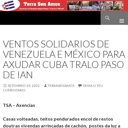
Buscar
Terra sen amos
IR
O
CONTIDO
VENTOS SOLIDARIOS DE
VENEZUELA E MÉXICO PARA
AXUDAR CUBA TRALO PASO
DE IAN
SETEMBRO 29, 2022
TERRASENAMOS
DEIXA O TEU
COMENTARIO.
TSA – Axencias
Casas volteadas, teitos pendurados encol de restos
doutras vivendas arrincadas de cachón, postes da luz a