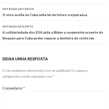
Ir
ENTRADA ANTERIOR
a
O voto acolle en Cuba unha lei de futuro e esperanza
entrada
ENTRADA SEGUINTE
A solidariedade dos EUA pide a Biden a suspensión urxente do
bloqueo para Cuba poder reparar a desfeita do ciclón Ian
DEIXA UNHA RESPOSTA
O teu enderezo electrónico non se publicará
Os campos
obrigatorios están marcados con
*
Comentario
*