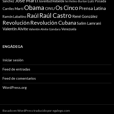
José Martí
Sánchez
Juventud Rebelde
Luis Posada
lei Helms-Burton
Obama
Os Cinco
Prensa Latina
ONU
Martí
Carriles
Raúl Castro
Raúl
René González
Ramón Labañino
Revolución
Revolución Cubana
Salim Lamrani
Valentin Alvite
Venezuela
Valentín Alvite Gándara
ENGÁDEGA
Iniciar sesión
Feed de entradas
Feed de comentarios
WordPress.org
Basado en WordPress traducido por egalego.com