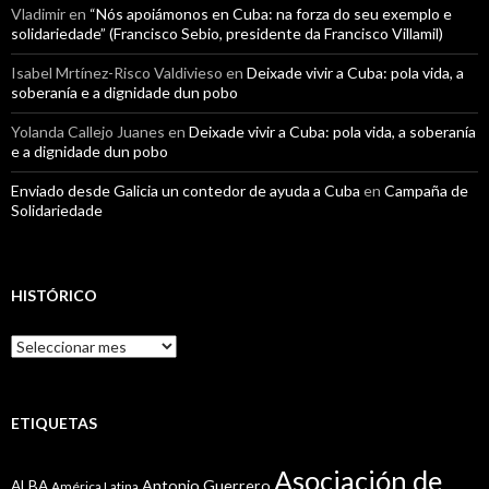
Vladimir
en
“Nós apoiámonos en Cuba: na forza do seu exemplo e
solidariedade” (Francisco Sebio, presidente da Francisco Villamil)
Isabel Mrtínez-Risco Valdivieso
en
Deixade vivir a Cuba: pola vida, a
soberanía e a dignidade dun pobo
Yolanda Callejo Juanes
en
Deixade vivir a Cuba: pola vida, a soberanía
e a dignidade dun pobo
Enviado desde Galicia un contedor de ayuda a Cuba
en
Campaña de
Solidariedade
HISTÓRICO
Histórico
ETIQUETAS
Asociación de
Antonio Guerrero
ALBA
América Latina