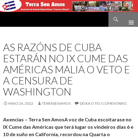
Buscar
Terra sen amos
IR
O
CONTIDO
AS RAZÓNS DE CUBA
ESTARÁN NO IX CUME DAS
AMÉRICAS MALIA O VETO E
A CENSURA DE
WASHINGTON
MAIO 26, 2022
TERRASENAMOS
DEIXA O TEU COMENTARIO.
Axencias – Terra Sen AmosA voz de Cuba escoitarase no
IX Cume das Américas que terá lugar os vindeiros días 6 e
10 de xuño en California, recordou na Quarta o