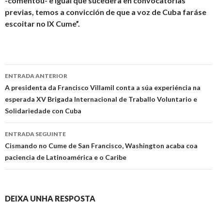
-comentóu- e igual que sucedera en convocatorias
previas, temos a convicción de que a voz de Cuba faráse
escoitar no IX Cume”.
Ir
ENTRADA ANTERIOR
a
A presidenta da Francisco Villamil conta a súa experiéncia na
esperada XV Brigada Internacional de Traballo Voluntario e
entrada
Solidariedade con Cuba
ENTRADA SEGUINTE
Cismando no Cume de San Francisco, Washington acaba coa
paciencia de Latinoamérica e o Caribe
DEIXA UNHA RESPOSTA