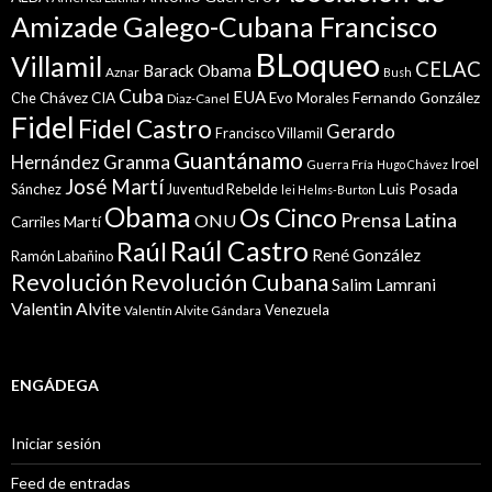
Amizade Galego-Cubana Francisco
BLoqueo
Villamil
CELAC
Barack Obama
Aznar
Bush
Cuba
EUA
Che
Chávez
CIA
Evo Morales
Fernando González
Diaz-Canel
Fidel
Fidel Castro
Gerardo
Francisco Villamil
Guantánamo
Granma
Hernández
Iroel
Guerra Fría
Hugo Chávez
José Martí
Sánchez
Juventud Rebelde
Luis Posada
lei Helms-Burton
Obama
Os Cinco
Prensa Latina
ONU
Martí
Carriles
Raúl Castro
Raúl
René González
Ramón Labañino
Revolución
Revolución Cubana
Salim Lamrani
Valentin Alvite
Venezuela
Valentín Alvite Gándara
ENGÁDEGA
Iniciar sesión
Feed de entradas