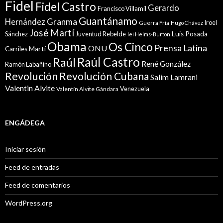
Fidel
Fidel Castro
Gerardo
Francisco Villamil
Guantánamo
Granma
Hernández
Iroel
Guerra Fría
Hugo Chávez
José Martí
Sánchez
Juventud Rebelde
Luis Posada
lei Helms-Burton
Obama
Os Cinco
Prensa Latina
ONU
Martí
Carriles
Raúl Castro
Raúl
René González
Ramón Labañino
Revolución
Revolución Cubana
Salim Lamrani
Valentin Alvite
Venezuela
Valentín Alvite Gándara
ENGÁDEGA
Iniciar sesión
Feed de entradas
Feed de comentarios
WordPress.org