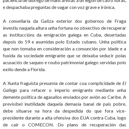
paciencia de labrego de mans afeitas a un legón de catro libras,
e despachaba preguntas de vagar con voz grave e irónica.
A consellaría da Galiza exterior dos gobernos de Fraga
investiu naquela altura unha fortuna no obxectivo de recuperar
as instituccións da emigración galega en Cuba, desertadas
depois do 59 e asumidas polo Estado cubano. Unha política
que non tomaba en consideración a consunción por idade e a
fuxida da sociedade emigrante que se deixaba seducir polas
acusaciós de saqueo e roubo patrimonial galego servidas polo
exilio dende a Florida.
A Xunta fraguista presumia de contar coa complicidade de
El
Gallego
para refacer o imperio emigrante mediante unha
demente política de agasallos enviados por avión ao Caribe. A
previsíbel inutilidade daquela demasía banal de pais pobre,
debe situarse na hora da despedida do que fora vice-
presidente durante a alta ofensiva dos EUA contra Cuba, logo
de cair o COMECON. Do plano de recuperación das