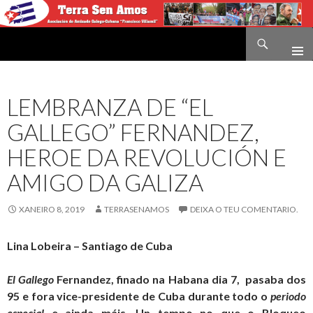
Buscar
Terra sen amos
IR
O
CONTIDO
LEMBRANZA DE “EL
GALLEGO” FERNANDEZ,
HEROE DA REVOLUCIÓN E
AMIGO DA GALIZA
XANEIRO 8, 2019
TERRASENAMOS
DEIXA O TEU COMENTARIO.
Lina Lobeira – Santiago de Cuba
El Gallego
Fernandez, finado na Habana dia 7, pasaba dos
95 e fora vice-presidente de Cuba durante todo o
periodo
especial
e ainda máis. Un tempo no que o Bloqueo