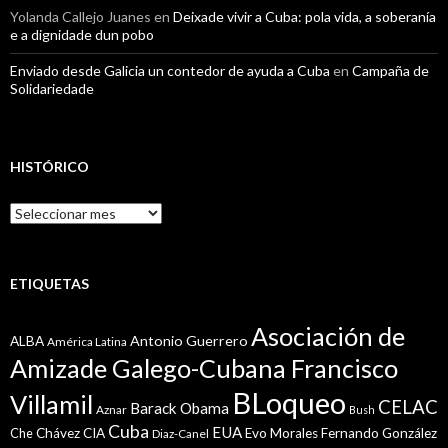
Yolanda Callejo Juanes
en
Deixade vivir a Cuba: pola vida, a soberanía
e a dignidade dun pobo
Enviado desde Galicia un contedor de ayuda a Cuba
en
Campaña de
Solidariedade
HISTÓRICO
Histórico
ETIQUETAS
Asociación de
Antonio Guerrero
ALBA
América Latina
Amizade Galego-Cubana Francisco
BLoqueo
Villamil
CELAC
Barack Obama
Aznar
Bush
Cuba
EUA
Che
Chávez
CIA
Evo Morales
Fernando González
Diaz-Canel