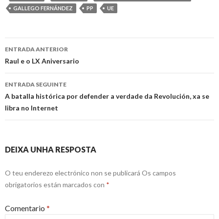
GALLEGO FERNÁNDEZ
PP
UE
Ir
ENTRADA ANTERIOR
a
Raul e o LX Aniversario
entrada
ENTRADA SEGUINTE
A batalla histórica por defender a verdade da Revolución, xa se
libra no Internet
DEIXA UNHA RESPOSTA
O teu enderezo electrónico non se publicará
Os campos
obrigatorios están marcados con
*
Comentario
*