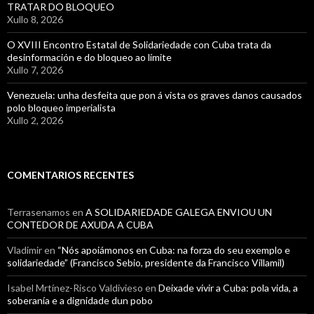
TRATAR DO BLOQUEO
Xullo 8, 2026
O XVIII Encontro Estatal de Solidariedade con Cuba trata da
desinformación e do bloqueo ao límite
Xullo 7, 2026
Venezuela: unha desfeita que pon á vista os graves danos causados
polo bloqueo imperialista
Xullo 2, 2026
COMENTARIOS RECENTES
Terrasenamos
en
A SOLIDARIEDADE GALEGA ENVIOU UN
CONTEDOR DE AXUDA A CUBA
Vladimir
en
“Nós apoiámonos en Cuba: na forza do seu exemplo e
solidariedade” (Francisco Sebio, presidente da Francisco Villamil)
Isabel Mrtínez-Risco Valdivieso
en
Deixade vivir a Cuba: pola vida, a
soberanía e a dignidade dun pobo