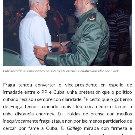
Cuba recorda a Fernández como “intérprete orixinal e criativo das ideas de Fidel”.
Fraga tentou converter o vice-presidente en espello de
irmadade entre o PP e Cuba, unha pretensión que o politico
cubano recusou sempre con claridade: “É certo que o goberno
de Fraga tennos axudado, mais ideoloxicamente estamos a
unha distancia enorme». En roldas de prensa con medios
inequívocamente fraguistas, e non por iso menos partidarios de
cercar por fame a Cuba,
El Gallego
miraba con firmeza e