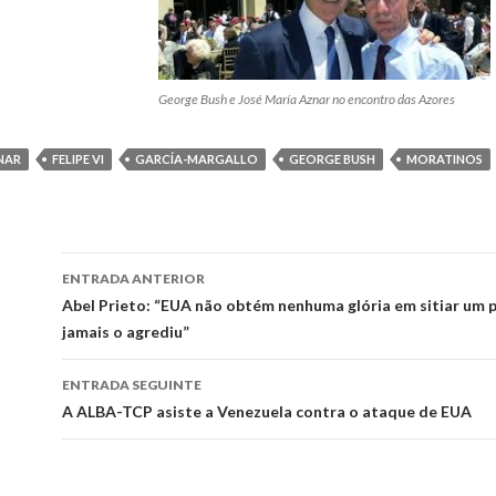
George Bush e José María Aznar no encontro das Azores
NAR
FELIPE VI
GARCÍA-MARGALLO
GEORGE BUSH
MORATINOS
Ir
ENTRADA ANTERIOR
a
Abel Prieto: “EUA não obtém nenhuma glória em sitiar um 
jamais o agrediu”
entrada
ENTRADA SEGUINTE
A ALBA-TCP asiste a Venezuela contra o ataque de EUA