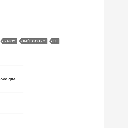
RAJOY
RAÚL CASTRO
UE
povo que