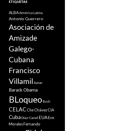
ETIQUETAS
ALBA
América Latina
Antonio Guerrero
Asociación de
Amizade
Galego-
Cubana
Francisco
Villamil
Aznar
Barack Obama
BLoqueo
Bush
CELAC
Che
Chávez
CIA
Cuba
EUA
Evo
Diaz-Canel
Morales
Fernando