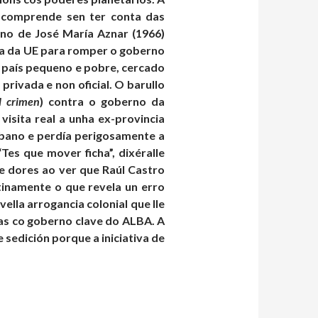
e comprende sen ter conta das
no de José María Aznar (1966)
nza da UE para romper o goberno
un país pequeno e pobre, cercado
privada e non oficial. O barullo
l crimen
) contra o goberno da
isita real a unha ex-provincia
bano e perdía perigosamente a
es que mover ficha”, dixéralle
te dores ao ver que Raúl Castro
tinamente o que revela un erro
ella arrogancia colonial que lle
as co goberno clave do ALBA. A
 sedición porque a iniciativa de