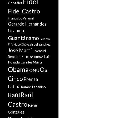
Fidel
González
Fidel Castro
Francisco Villamil
Gerardo Hernández
Granma
Guantánamo
Guerra
Iroel Sánchez
Fría
Hugo Chávez
José Martí
Juventud
Rebelde
Luis
lei Helms-Burton
Martí
Posada Carriles
Obama
Os
ONU
Cinco
Prensa
Latina
Ramón Labañino
Raúl
Raúl
Castro
René
González