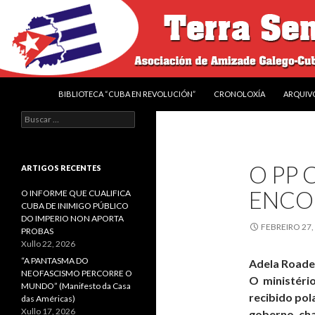
IR O CONTIDO
Buscar
Terra sen amos
BIBLIOTECA “CUBA EN REVOLUCIÓN”
CRONOLOXÍA
ARQUIV
Asociación de Amizade Galego-
Buscar:
Cubana “Francisco Villamil"
O PP 
ARTIGOS RECENTES
ENCO
O INFORME QUE CUALIFICA
CUBA DE INIMIGO PÚBLICO
DO IMPERIO NON APORTA
FEBREIRO 27,
PROBAS
Xullo 22, 2026
“A PANTASMA DO
Adela Roade
NEOFASCISMO PERCORRE O
O ministéri
MUNDO” (Manifesto da Casa
recibido pol
das Américas)
Xullo 17, 2026
goberno, cha