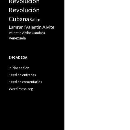
Revolución
Revolución
Cubana
Salim
Valentin Alvite
Lamrani
Valentín Alvite Gándara
Venezuela
ENGÁDEGA
Iniciar sesión
Feed de entradas
Feed de comentarios
WordPress.org