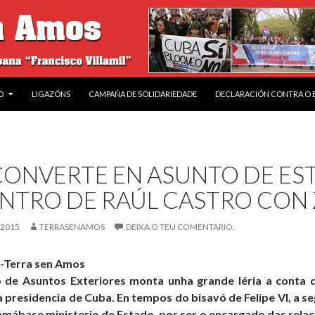
O
LIGAZÓNS
CAMPAÑA DE SOLIDARIEDADE
DECLARACIÓN CONTRA O
CONVERTE EN ASUNTO DE ES
NTRO DE RAÚL CASTRO CON
 2015
TERRASENAMOS
DEIXA O TEU COMENTARIO.
-Terra sen Amos
o de Asuntos Exteriores monta unha grande léria a conta 
a presidencia de Cuba. En tempos do bisavó de Felipe VI, a s
mábase ministerio de Estado, por ser o encargado das relac