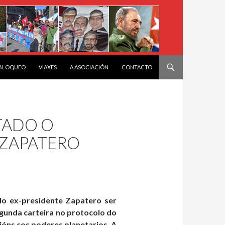
 BLOQUEO
VIAXES
A ASOCIACIÓN
CONTACTO
TADO O
 ZAPATERO
do ex-presidente Zapatero ser
egunda carteira no protocolo do
ións cos poderes planetarios. A