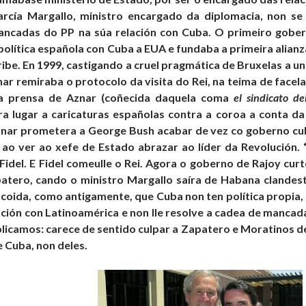
García Margallo, ministro encargado da diplomacia, non s
ancadas do PP na súa relación con Cuba. O primeiro gober
política española con Cuba a EUA e fundaba a primeira alia
aribe. En 1999, castigando a cruel pragmática de Bruxelas a 
ar remiraba o protocolo da visita do Rei, na teima de facela 
a prensa de Aznar (coñecida daquela coma
el sindicato de
 lugar a caricaturas españolas contra a coroa a conta da v
znar prometera a George Bush acabar de vez co goberno cu
o ver ao xefe de Estado abrazar ao líder da Revolución. “T
Fidel. E Fidel comeulle o Rei. Agora o goberno de Rajoy cur
patero, cando o ministro Margallo saíra de Habana clandes
P coida, como antigamente, que Cuba non ten política propia, v
ción con Latinoamérica e non lle resolve a cadea de mancad
xplicamos: carece de sentido culpar a Zapatero e Moratinos de
e Cuba, non deles.