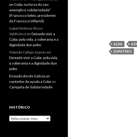
en Cuba: na forza do seu
exemplo e solidariedade”
(Francisco Sebio, presidente
da Francisco Villamil)
Isabel Mrtínez-Risco
Valdivieso
en
Deixade vivir a
Cuba: pola vida, a soberanía e a
ALBA
AZ
dignidade dun pobo
ZAPATERO
Yolanda Callejo Juanes
en
Deixade vivir a Cuba: pola vida,
a soberanía e a dignidade dun
pobo
Enviado desde Galicia un
contedor de ayuda a Cuba
en
Campaña de Solidariedade
HISTÓRICO
Histórico