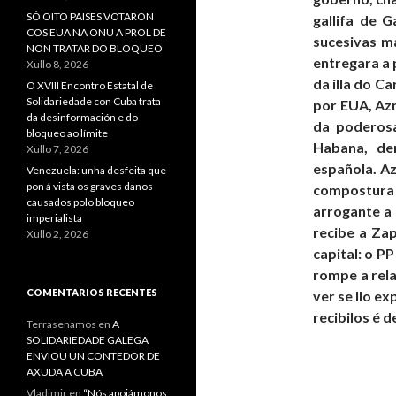
SÓ OITO PAISES VOTARON
gallifa de 
COS EUA NA ONU A PROL DE
sucesivas m
NON TRATAR DO BLOQUEO
entregara a 
Xullo 8, 2026
da illa do C
O XVIII Encontro Estatal de
Solidariedade con Cuba trata
por EUA, Azn
da desinformación e do
da poderos
bloqueo ao límite
Habana, dera
Xullo 7, 2026
española. A
Venezuela: unha desfeita que
pon á vista os graves danos
compostura a
causados polo bloqueo
arrogante a 
imperialista
recibe a Za
Xullo 2, 2026
capital: o P
rompe a rela
COMENTARIOS RECENTES
ver se llo e
recibilos é d
Terrasenamos
en
A
SOLIDARIEDADE GALEGA
ENVIOU UN CONTEDOR DE
AXUDA A CUBA
Vladimir
en
“Nós apoiámonos