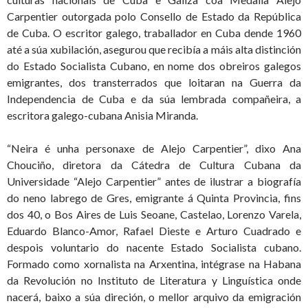
Carpentier outorgada polo Consello de Estado da República
de Cuba. O escritor galego, traballador en Cuba dende 1960
até a súa xubilación, asegurou que recibía a máis alta distinción
do Estado Socialista Cubano, en nome dos obreiros galegos
emigrantes, dos transterrados que loitaran na Guerra da
Independencia de Cuba e da súa lembrada compañeira, a
escritora galego-cubana Anisia Miranda.
“Neira é unha personaxe de Alejo Carpentier”, dixo Ana
Chouciño, diretora da Cátedra de Cultura Cubana da
Universidade “Alejo Carpentier” antes de ilustrar a biografía
do neno labrego de Gres, emigrante á Quinta Provincia, fins
dos 40, o Bos Aires de Luis Seoane, Castelao, Lorenzo Varela,
Eduardo Blanco-Amor, Rafael Dieste e Arturo Cuadrado e
despois voluntario do nacente Estado Socialista cubano.
Formado como xornalista na Arxentina, intégrase na Habana
da Revolución no Instituto de Literatura y Linguística onde
nacerá, baixo a súa direción, o mellor arquivo da emigración