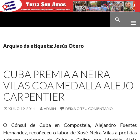
Buscar
Terra sen amos
IR
O
CONTIDO
Arquivo da etiqueta: Jesús Otero
CUBA PREMIA A NEIRA
VILAS COA MEDALLA ALEJO
CARPENTIER
XUÑO 19, 2011
ADMIN
DEIXA O TEU COMENTARIO.
O Cónsul de Cuba en Compostela, Alejandro Fuentes
Hernandez, recoñeceu o labor de Xosé Neira Vilas a prol das
culturas nacionais de Cuba e Galiza coa Medalla Alejo