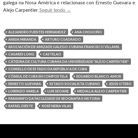
galega na Nosa América e relacionase con Ernesto Guevara e
Cuba
Alejo Carpentier.
Seguir lendo
→
premia
a
Neira
ALEJANDRO FUENTES HERNANDEZ
ANA CHOUCIÑO
Vilas
ANISIA MIRANDA
ARTURO CUADRADO
coa
ASOCIACIÓN DE AMIZADE GALEGO-CUBANA FRANCISCO VILLAMIL
Medalla
CASARES LONG
CASTELAO
Alejo
CÁTEDRA DE CULTURA CUBANA DA UNIVERSIDADE "ALEJO CARPENTIER"
Carpentier
CONSELLO DE ESTADO DA REPÚBLICA DE CUBA
CÓNSUL DE CUBA EN COMPOSTELA
EDUARDO BLANCO-AMOR
ERNESTO GUEVARA
ESTADO SOCIALISTA CUBANO
JESÚS OTERO
LORENZO VARELA
LUIS SEOANE
MEDALLA ALEJO CARPENTIER
PARANINFO DA FACULDADE DE XEOGRAFÍA E HISTORIA
RAFAEL DIESTE
XOSÉ NEIRA VILAS