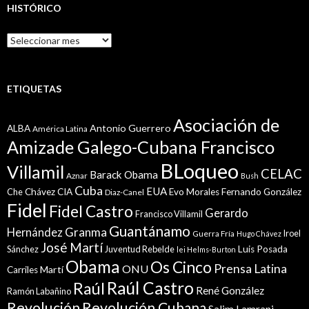
HISTÓRICO
Histórico
ETIQUETAS
Asociación de
Antonio Guerrero
ALBA
América Latina
Amizade Galego-Cubana Francisco
BLoqueo
Villamil
CELAC
Barack Obama
Aznar
Bush
Cuba
EUA
Che
Chávez
CIA
Evo Morales
Fernando González
Diaz-Canel
Fidel
Fidel Castro
Gerardo
Francisco Villamil
Guantánamo
Granma
Hernández
Iroel
Guerra Fría
Hugo Chávez
José Martí
Sánchez
Juventud Rebelde
Luis Posada
lei Helms-Burton
Obama
Os Cinco
Prensa Latina
ONU
Martí
Carriles
Raúl Castro
Raúl
René González
Ramón Labañino
Revolución
Revolución Cubana