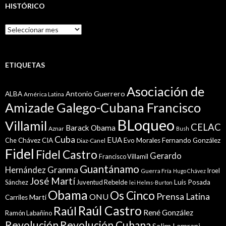
HISTÓRICO
Histórico
ETIQUETAS
Asociación de
Antonio Guerrero
ALBA
América Latina
Amizade Galego-Cubana Francisco
BLoqueo
Villamil
CELAC
Barack Obama
Aznar
Bush
Cuba
EUA
Che
Chávez
CIA
Evo Morales
Fernando González
Diaz-Canel
Fidel
Fidel Castro
Gerardo
Francisco Villamil
Guantánamo
Granma
Hernández
Iroel
Guerra Fría
Hugo Chávez
José Martí
Sánchez
Juventud Rebelde
Luis Posada
lei Helms-Burton
Obama
Os Cinco
Prensa Latina
ONU
Martí
Carriles
Raúl Castro
Raúl
René González
Ramón Labañino
Revolución
Revolución Cubana