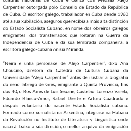
Carpentier outorgada polo Consello de Estado da República
de Cuba. O escritor galego, traballador en Cuba dende 1960
até a súa xubilación, asegurou que recibía a máis alta distinción
do Estado Socialista Cubano, en nome dos obreiros galegos
emigrantes, dos transterrados que loitaran na Guerra da
Independencia de Cuba e da súa lembrada compañeira, a
escritora galego-cubana Anisia Miranda.
“Neira é unha personaxe de Alejo Carpentier”, dixo Ana
Chouciño, diretora da Cátedra de Cultura Cubana da
Universidade “Alejo Carpentier” antes de ilustrar a biografía
do neno labrego de Gres, emigrante á Quinta Provincia, fins
dos 40, o Bos Aires de Luis Seoane, Castelao, Lorenzo Varela,
Eduardo Blanco-Amor, Rafael Dieste e Arturo Cuadrado e
despois voluntario do nacente Estado Socialista cubano.
Formado como xornalista na Arxentina, intégrase na Habana
da Revolución no Instituto de Literatura y Linguística onde
nacerá, baixo a súa direción, o mellor arquivo da emigración