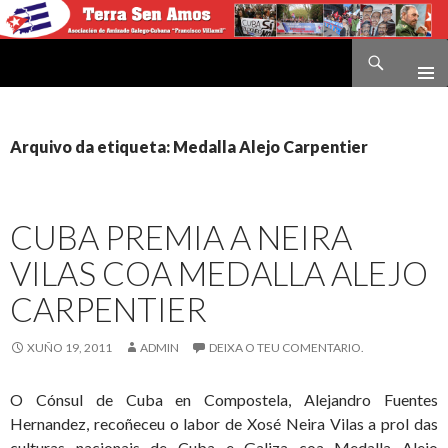
Buscar
Terra sen amos
IR
O
CONTIDO
Arquivo da etiqueta: Medalla Alejo Carpentier
CUBA PREMIA A NEIRA
VILAS COA MEDALLA ALEJO
CARPENTIER
XUÑO 19, 2011
ADMIN
DEIXA O TEU COMENTARIO.
O Cónsul de Cuba en Compostela, Alejandro Fuentes
Hernandez, recoñeceu o labor de Xosé Neira Vilas a prol das
culturas nacionais de Cuba e Galiza coa Medalla Alejo