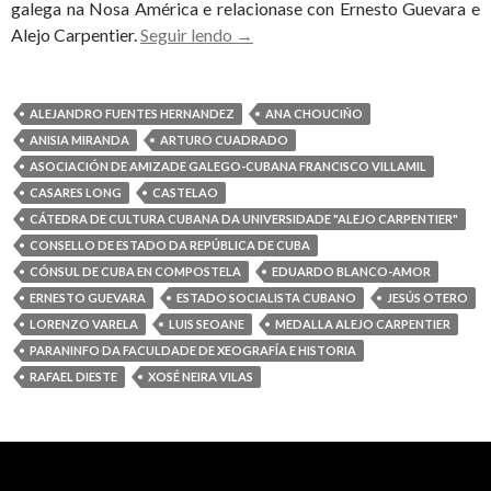
galega na Nosa América e relacionase con Ernesto Guevara e
Cuba
Alejo Carpentier.
Seguir lendo
→
premia
a
Neira
ALEJANDRO FUENTES HERNANDEZ
ANA CHOUCIÑO
Vilas
ANISIA MIRANDA
ARTURO CUADRADO
coa
ASOCIACIÓN DE AMIZADE GALEGO-CUBANA FRANCISCO VILLAMIL
Medalla
CASARES LONG
CASTELAO
Alejo
CÁTEDRA DE CULTURA CUBANA DA UNIVERSIDADE "ALEJO CARPENTIER"
Carpentier
CONSELLO DE ESTADO DA REPÚBLICA DE CUBA
CÓNSUL DE CUBA EN COMPOSTELA
EDUARDO BLANCO-AMOR
ERNESTO GUEVARA
ESTADO SOCIALISTA CUBANO
JESÚS OTERO
LORENZO VARELA
LUIS SEOANE
MEDALLA ALEJO CARPENTIER
PARANINFO DA FACULDADE DE XEOGRAFÍA E HISTORIA
RAFAEL DIESTE
XOSÉ NEIRA VILAS